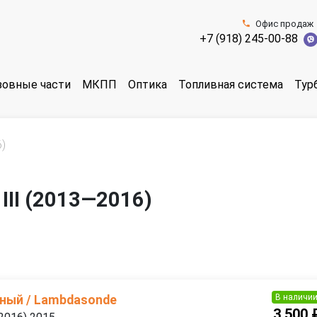
Офис продаж
+7 (918) 245-00-88
зовные части
МКПП
Оптика
Топливная система
Тур
6)
 III (2013—2016)
В наличи
ный / Lambdasonde
3 500 