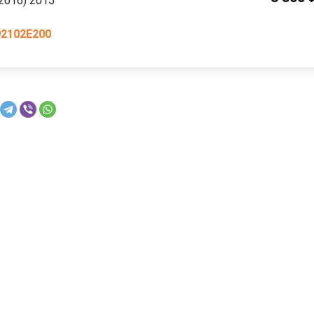
—2016) 2015
92102E200