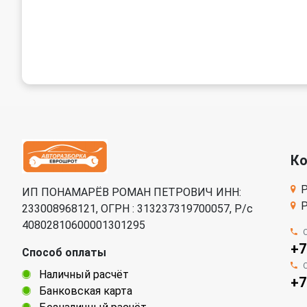
К
Р
ИП ПОНАМАРЁВ РОМАН ПЕТРОВИЧ ИНН:
Р
233008968121, ОГРН : 313237319700057, Р/c
40802810600001301295
+7
Способ оплаты
Наличный расчёт
+7
Банковская карта