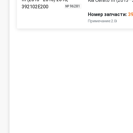
Kia Cerato III (2013
№ 96281
Номер запчасти:
3
Примечание:2.0i