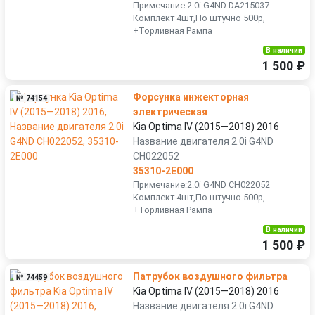
Примечание:2.0i G4ND DA215037
Комплект 4шт,По штучно 500р,
+Торливная Рампа
В наличии
1 500 ₽
Форсунка инжекторная
№ 74154
электрическая
Kia Optima IV (2015—2018) 2016
Название двигателя 2.0i G4ND
CH022052
35310-2E000
Примечание:2.0i G4ND CH022052
Комплект 4шт,По штучно 500р,
+Торливная Рампа
В наличии
1 500 ₽
Патрубок воздушного фильтра
№ 74459
Kia Optima IV (2015—2018) 2016
Название двигателя 2.0i G4ND