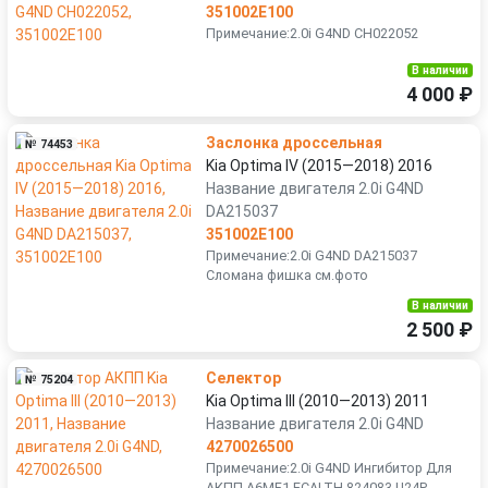
351002E100
Примечание:2.0i G4ND CH022052
В наличии
4 000 ₽
Заслонка дроссельная
№ 74453
Kia Optima IV (2015—2018) 2016
Название двигателя 2.0i G4ND
DA215037
351002E100
Примечание:2.0i G4ND DA215037
Сломана фишка см.фото
В наличии
2 500 ₽
Селектор
№ 75204
Kia Optima III (2010—2013) 2011
Название двигателя 2.0i G4ND
4270026500
Примечание:2.0i G4ND Ингибитор Для
АКПП A6MF1 ECALTH 824083 U24P