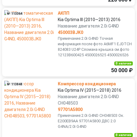
АКПП
№ 113364
Kia Optima III (2010—2013) 2016
Название двигателя 2.0i G4ND
450003BJK0
Примечание:2.0i G4ND Точная
информация после фото A6MF1 EJDTCH
824083 U24P Сломана крышка см.фото
12123B600425 4500026525 4500026526
В наличии
50 000 ₽
Компрессор кондиционера
№ 113848
Kia Optima IV (2015—2018) 2016
Название двигателя 2.0i G4ND
CH048503
97701A5800
Примечание:2.0i G4ND CH048503 Ок.
E200EB9AA 97701А5800 ДВС 2.0
G4NA/2.0i G4ND
В наличии