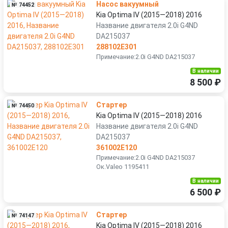
Насос вакуумный
№ 74452
Kia Optima IV (2015—2018) 2016
Название двигателя 2.0i G4ND
DA215037
288102E301
Примечание:2.0i G4ND DA215037
В наличии
8 500 ₽
Стартер
№ 74450
Kia Optima IV (2015—2018) 2016
Название двигателя 2.0i G4ND
DA215037
361002E120
Примечание:2.0i G4ND DA215037
Ок.Valeo 1195411
В наличии
6 500 ₽
Стартер
№ 74147
Kia Optima IV (2015—2018) 2016