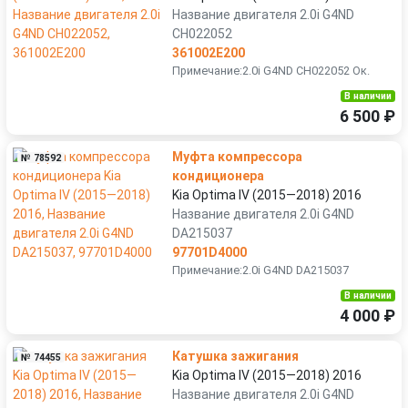
Название двигателя 2.0i G4ND
CH022052
361002E200
Примечание:2.0i G4ND CH022052 Ок.
В наличии
6 500 ₽
Муфта компрессора
№ 78592
кондиционера
Kia Optima IV (2015—2018) 2016
Название двигателя 2.0i G4ND
DA215037
97701D4000
Примечание:2.0i G4ND DA215037
В наличии
4 000 ₽
Катушка зажигания
№ 74455
Kia Optima IV (2015—2018) 2016
Название двигателя 2.0i G4ND