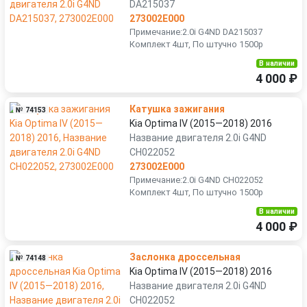
DA215037
273002E000
Примечание:2.0i G4ND DA215037
Комплект 4шт, По штучно 1500р
В наличии
4 000 ₽
Катушка зажигания
№ 74153
Kia Optima IV (2015—2018) 2016
Название двигателя 2.0i G4ND
CH022052
273002E000
Примечание:2.0i G4ND CH022052
Комплект 4шт, По штучно 1500р
В наличии
4 000 ₽
Заслонка дроссельная
№ 74148
Kia Optima IV (2015—2018) 2016
Название двигателя 2.0i G4ND
CH022052