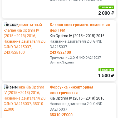
В наличии
2 000 ₽
Клапан электромагн. изменения
№ 74457
фаз ГРМ
Kia Optima IV (2015—2018) 2016
Название двигателя 2.0i G4ND
DA215037
243752E100
Примечание:2.0i G4ND DA215037
Выпуск,Задний
В наличии
1 500 ₽
Форсунка инжекторная
№ 74454
электрическая
Kia Optima IV (2015—2018) 2016
Название двигателя 2.0i G4ND
DA215037
35310-2E000