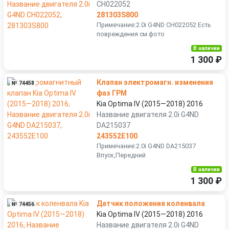
CH022052
281303S800
Примечание:2.0i G4ND CH022052 Есть
повреждения см.фото
В наличии
1 300 ₽
Клапан электромагн. изменения
№ 74458
фаз ГРМ
Kia Optima IV (2015—2018) 2016
Название двигателя 2.0i G4ND
DA215037
243552E100
Примечание:2.0i G4ND DA215037
Впуск,Передний
В наличии
1 300 ₽
Датчик положения коленвала
№ 74456
Kia Optima IV (2015—2018) 2016
Название двигателя 2.0i G4ND