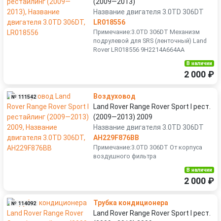
(2009—2013)
Название двигателя 3.0TD 306DT
LR018556
Примечание:3.0TD 306DT Механизм
подрулевой для SRS (ленточный) Land
Rover LR018556 9H2214A664AA
В наличии
2 000 ₽
Воздуховод
№ 111542
Land Rover Range Rover Sport I рест.
(2009—2013) 2009
Название двигателя 3.0TD 306DT
AH229F876BB
Примечание:3.0TD 306DT От корпуса
воздушного фильтра
В наличии
2 000 ₽
Трубка кондиционера
№ 114092
Land Rover Range Rover Sport I рест.