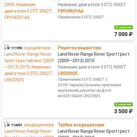
Название двигателя 3.0TD 306DT
F8YH8501AA
Примечание:3.0TD 306DT
В наличии
7 000 ₽
Решетка радиатора
№ 111995
Land Rover Range Rover Sport I рест.
(2009—2013) 2010
Название двигателя 3.0TD 306DT
LR020925
Примечание:3.0TD 306DT С
2010г.Черный,Сломаны крепления
веутренней решетки см.фото
AH328138AW LR020925
В наличии
3 500 ₽
Трубка кондиционера
№ 114091
Land Rover Range Rover Sport I рест.