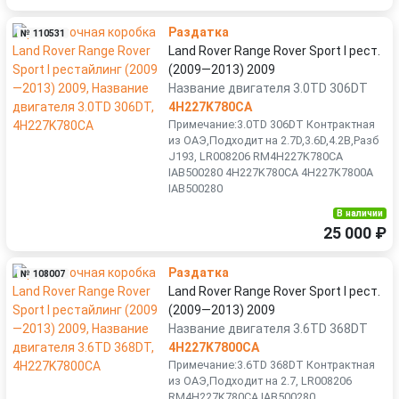
Раздатка
№ 110531
Land Rover Range Rover Sport I рест.
(2009—2013) 2009
Название двигателя 3.0TD 306DT
4H227K780CA
Примечание:3.0TD 306DT Контрактная
из ОАЭ,Подходит на 2.7D,3.6D,4.2B,Разб
J193, LR008206 RM4H227K780CA
IAB500280 4H227K780CA 4H227K7800A
IAB500280
В наличии
25 000 ₽
Раздатка
№ 108007
Land Rover Range Rover Sport I рест.
(2009—2013) 2009
Название двигателя 3.6TD 368DT
4H227K7800CA
Примечание:3.6TD 368DT Контрактная
из ОАЭ,Подходит на 2.7, LR008206
RM4H227K780CA IAB500280