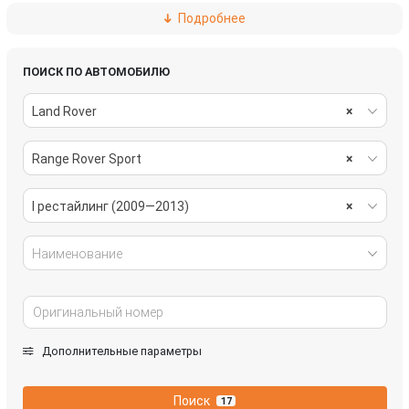
Подробнее
пассивная безопасность
подвеска
рулевое управление
салон
ПОИСК ПО АВТОМОБИЛЮ
Land Rover
×
система охлаждения
системы комфорта
Range Rover Sport
×
стекла
стеклоочистители
топливная система
трансмиссия
I рестайлинг (2009—2013)
×
электрика
Наименование
Дополнительные параметры
Поиск
17