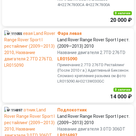
4H227K7800CA 4H227K7800A
В наличии
20 000 ₽
Фара левая
№ 111055
Land Rover Range Rover Sport I рест.
(2009—2013) 2010
Название двигателя 2.7TD 276TD
LR015090
Примечание:2.7TD 276TD Рестайлинг
(После 2010 г.в.) Адаптивный Биксенон.
Сломано крепление разьема см.фото
LR015090 AH3213W030GC
В наличии
14 000 ₽
Подлокотник
№ 114897
Land Rover Range Rover Sport I рест.
(2009—2013) 2010
Название двигателя 3.0TD 306DT
LR016897