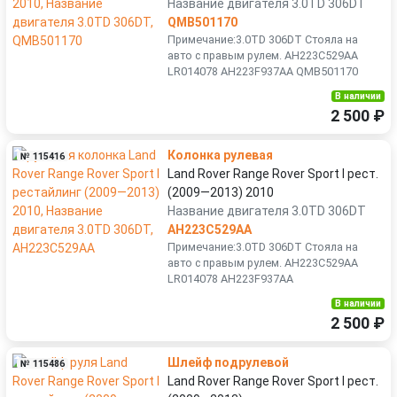
Название двигателя 3.0TD 306DT
QMB501170
Примечание:3.0TD 306DT Стояла на
авто с правым рулем. AH223C529AA
LR014078 AH223F937AA QMB501170
В наличии
2 500 ₽
Колонка рулевая
№ 115416
Land Rover Range Rover Sport I рест.
(2009—2013) 2010
Название двигателя 3.0TD 306DT
AH223C529AA
Примечание:3.0TD 306DT Стояла на
авто с правым рулем. AH223C529AA
LR014078 AH223F937AA
В наличии
2 500 ₽
Шлейф подрулевой
№ 115486
Land Rover Range Rover Sport I рест.