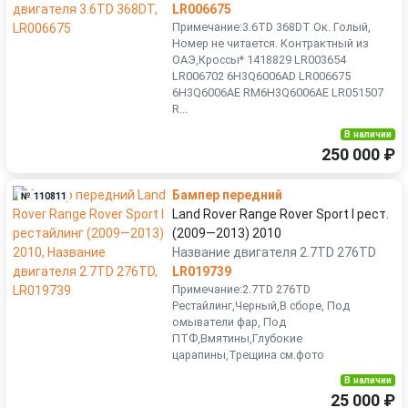
LR006675
Примечание:3.6TD 368DT Ок. Голый,
Номер не читается. Контрактный из
ОАЭ,Кроссы* 1418829 LR003654
LR006702 6Н3Q6006АD LR006675
6H3Q6006AЕ RM6Н3Q6006AЕ LR051507
R...
В наличии
250 000 ₽
Бампер передний
№ 110811
Land Rover Range Rover Sport I рест.
(2009—2013) 2010
Название двигателя 2.7TD 276TD
LR019739
Примечание:2.7TD 276TD
Рестайлинг,Черный,В сборе, Под
омыватели фар, Под
ПТФ,Вмятины,Глубокие
царапины,Трещина см.фото
В наличии
25 000 ₽