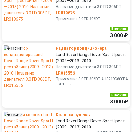
(2009—2013) 2010
Название двигателя 3.0TD 306DT
LR019675
Примечание:3.0TD 306DT
В наличии
3 000 ₽
Радиатор кондиционера
№ 112145
Land Rover Range Rover Sport I рест.
(2009—2013) 2010
Название двигателя 3.0TD 306DT
LR015556
Примечание:3.0TD 306DT AH3219C600BA
LR015556
В наличии
3 000 ₽
Колонка рулевая
№ 115417
Land Rover Range Rover Sport I рест.
(2009—2013) 2010