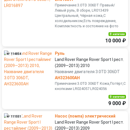
Примечание:3.0TD 306DT Правый/
Левый руль, В сборе, LR013439
Центральный, Чёрная кожа,С
холодильником,Есть повреждение,
Комплектность и состояние на фото
В наличии
10 000 ₽
Руль
№ 114854
Land Rover Range Rover Sport I рест.
(2009—2013) 2010
Название двигателя 3.0TD 306DT
AH323600AH
Примечание:3.0TD 306DT Кожа,Потёрт,С
кнопками LR024057 LR024056
В наличии
9 000 ₽
Насос (помпа) электрический
№ 111551
Land Rover Range Rover Sport I рест.
(2009—2013) 2009