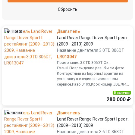
Сбросить
Двигатель
№ 110525
Land Rover Range Rover Sport I рест.
(2009—2013) 2009
Название двигателя 3.0TD 306DT
LR013047
Примечание:3.0TD 306DT Ок.
Голый.Повреждение резьбы см.фото
Контарктный из Европы,Гарантия на
установку в специализированном
сервисе.Разб J193,Крос номер JDE784...
В наличии
280 000 ₽
Двигатель
№ 107983
Land Rover Range Rover Sport I рест.
(2009—2013) 2009
Название двигателя 3.6TD 368DT