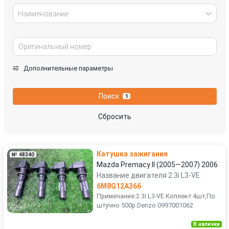
Наименование
Дополнительные параметры
Поиск
1
Сбросить
Катушка зажигания
№ 48340
Mazda Premacy II (2005—2007) 2006
Название двигателя 2.3i L3-VE
6M8G12A366
Примечание:2.3i L3-VE Коплект 4шт,По
штучно 500р.Denzo 0997001062
В наличии