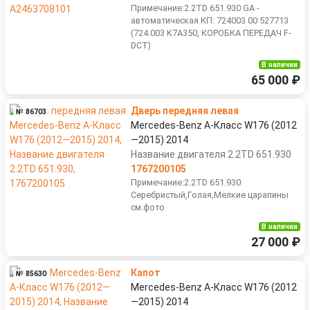
Примечание:2.2TD 651.930 GA -
автоматическая КП: 724003 00 527713
(724.003 K7A350, КОРОБКА ПЕРЕДАЧ F-
DCT)
В наличии
65 000 ₽
Дверь передняя левая
№ 86703
Mercedes-Benz A-Класс W176 (2012
—2015) 2014
Название двигателя 2.2TD 651.930
1767200105
Примечание:2.2TD 651.930
Серебристый,Голая,Мелкие царапины
см.фото
В наличии
27 000 ₽
Капот
№ 85630
Mercedes-Benz A-Класс W176 (2012
—2015) 2014