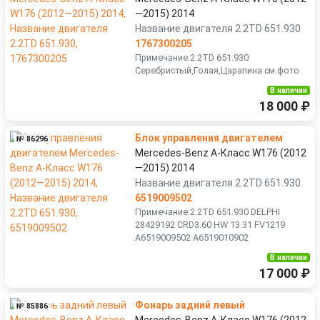
—2015) 2014
Название двигателя 2.2TD 651.930
1767300205
Примечание:2.2TD 651.930
Серебристый,Голая,Царапина см.фото
В наличии
18 000 ₽
Блок управления двигателем
№ 86296
Mercedes-Benz A-Класс W176 (2012
—2015) 2014
Название двигателя 2.2TD 651.930
6519009502
Примечание:2.2TD 651.930 DELPHI
28429192 CRD3.60 HW 13.31 FV1219
A6519009502 A6519010902
В наличии
17 000 ₽
Фонарь задний левый
№ 85886