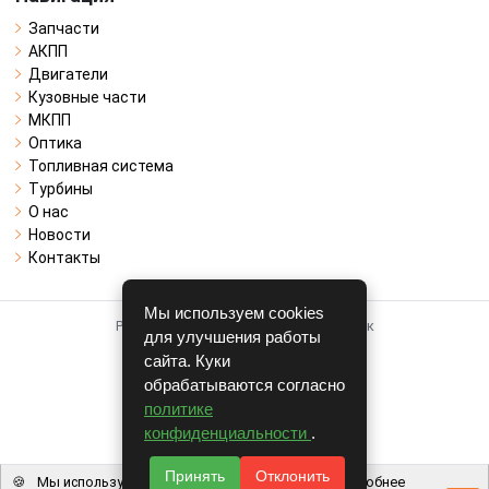
Запчасти
АКПП
Двигатели
Кузовные части
МКПП
Оптика
Топливная система
Турбины
О нас
Новости
Контакты
Мы используем cookies
Работает на системе для авторазборок
для улучшения работы
CARRO.
БИЗНЕС
сайта. Куки
обрабатываются согласно
Полная версия
политике
© COPYRIGHT 2026 г.
конфиденциальности
.
v1.1.24
Принять
Отклонить
🍪
Мы используем файлы cookie, чтобы вам было удобнее