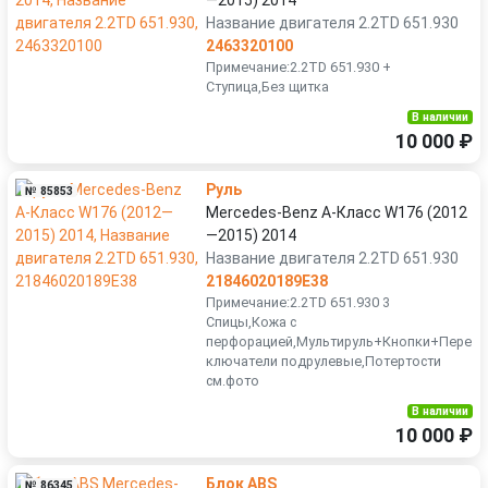
—2015) 2014
Название двигателя 2.2TD 651.930
2463320100
Примечание:2.2TD 651.930 +
Ступица,Без щитка
В наличии
10 000 ₽
Руль
№ 85853
Mercedes-Benz A-Класс W176 (2012
—2015) 2014
Название двигателя 2.2TD 651.930
21846020189E38
Примечание:2.2TD 651.930 3
Спицы,Кожа с
перфорацией,Мультируль+Кнопки+Пере
ключатели подрулевые,Потертости
см.фото
В наличии
10 000 ₽
Блок ABS
№ 86345