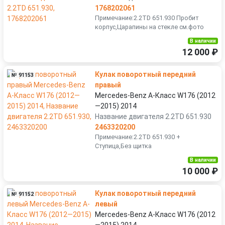
1768202061
Примечание:2.2TD 651.930 Пробит
корпус,Царапины на стекле см.фото
В наличии
12 000 ₽
Кулак поворотный передний
№ 91153
правый
Mercedes-Benz A-Класс W176 (2012
—2015) 2014
Название двигателя 2.2TD 651.930
2463320200
Примечание:2.2TD 651.930 +
Ступица,Без щитка
В наличии
10 000 ₽
Кулак поворотный передний
№ 91152
левый
Mercedes-Benz A-Класс W176 (2012