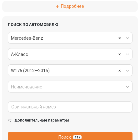
Подробнее
рулевое управление
салон
система охлаждения
стекла
ПОИСК ПО АВТОМОБИЛЮ
Mercedes-Benz
×
стеклоочистители
топливная система
A-Класс
×
тормозная система
трансмиссия
электрика
W176 (2012—2015)
×
Наименование
Дополнительные параметры
Поиск
117