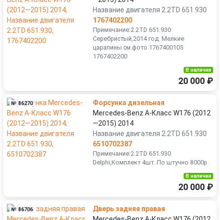
Название двигателя 2.2TD 651.930
1767402200
Примечание:2.2TD 651.930
Серебристый,2014 год. Мелкие
царапины см.фото 1767400105
1767402200
В наличии
20 000 ₽
Форсунка дизельная
№ 86270
Mercedes-Benz A-Класс W176 (2012
—2015) 2014
Название двигателя 2.2TD 651.930
6510702387
Примечание:2.2TD 651.930
Delphi,Комплект 4шт. По штучно 8000р.
В наличии
20 000 ₽
Дверь задняя правая
№ 86706
Mercedes-Benz A-Класс W176 (2012