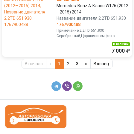
Mercedes-Benz A-Класс W176 (2012
—2015) 2014
Название двигателя 2.2TD 651.930
1767900488
Примечание:2.2TD 651.930
Серебристый,Царапины см.фото
В наличии
7 000 ₽
В начало
«
1
2
3
»
В конец