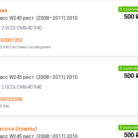
В наличи
вая
500 
асс W245 рест. (2008—2011) 2010
 2.0CDi OM640.940
402001352
0.940 Системы охлаждения
В наличи
500 
асс W245 рест. (2008—2011) 2010
 2.0CDi OM640.940
400702395
0.940
В наличи
асоса (помпы)
500 
асс W245 рест. (2008—2011) 2010