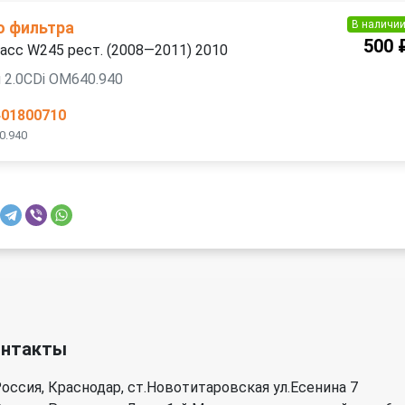
В наличи
о фильтра
500 
асс W245 рест. (2008—2011) 2010
 2.0CDi OM640.940
401800710
0.940
онтакты
оссия, Краснодар, ст.Новотитаровская ул.Есенина 7