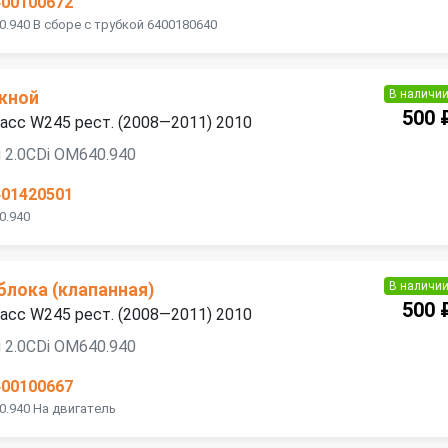
400100672
.940 В сборе с трубкой 6400180640
В наличи
кной
500 
асс W245 рест. (2008—2011) 2010
 2.0CDi OM640.940
401420501
0.940
В наличи
блока (клапанная)
500 
асс W245 рест. (2008—2011) 2010
 2.0CDi OM640.940
400100667
0.940 На двигатель