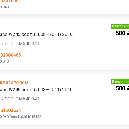
402010001
0.940
В наличи
й
500 
асс W245 рест. (2008—2011) 2010
 2.0CDi OM640.940
402300465
0.940
В наличи
 двигателем
500 
асс W245 рест. (2008—2011) 2010
 2.0CDi OM640.940
401503634
0.940 Bosch 0281015122