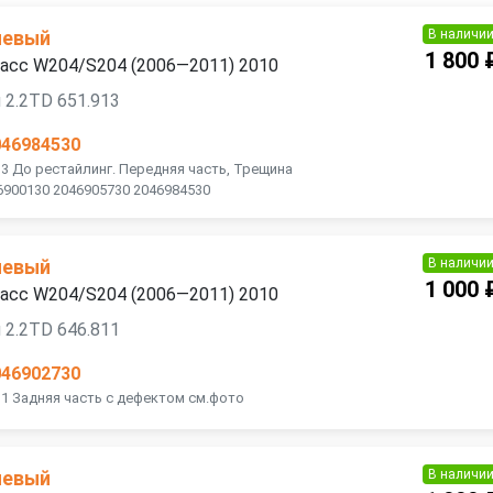
В наличи
левый
1 800 
ласс W204/S204 (2006—2011) 2010
 2.2TD 651.913
046984530
13 До рестайлинг. Передняя часть, Трещина
6900130 2046905730 2046984530
В наличи
левый
1 000 
ласс W204/S204 (2006—2011) 2010
 2.2TD 646.811
046902730
11 Задняя часть с дефектом см.фото
В наличи
левый