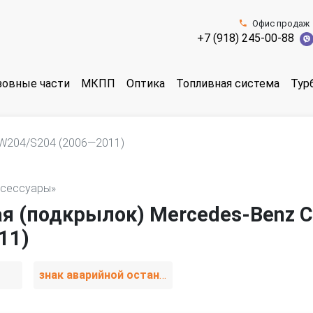
Офис продаж
+7 (918) 245-00-88
зовные части
МКПП
Оптика
Топливная система
Тур
W204/S204 (2006—2011)
ксессуары»
я (подкрылок) Mercedes-Benz C
11)
знак аварийной остановки