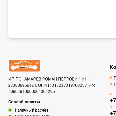
К
Р
ИП ПОНАМАРЁВ РОМАН ПЕТРОВИЧ ИНН:
Р
233008968121, ОГРН : 313237319700057, Р/c
40802810600001301295
+7
Способ оплаты
Наличный расчёт
+7