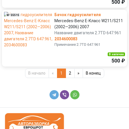
500 ₽
Бачок гидроусилителя
№ 55515
Mercedes-Benz E-Класс W211/S211
(2002—2006) 2007
Название двигателя 2.7TD 647.961
2034600083
Примечание:2.7TD 647.961
В наличии
500 ₽
В начало
«
1
2
»
В конец