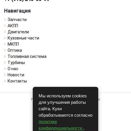
Навигация
Запчасти
АКПП
Двигатели
Кузовные части
МКПП
Оптика
Топливная система
Турбины
О нас
Новости
Контакты
Мы используем cookies
Работает на системе для авторазборок
для улучшения работы
CARRO.
БИЗНЕС
сайта. Куки
обрабатываются согласно
Полная версия
политике
© COPYRIGHT 2026 г.
конфиденциальности
.
v1.1.24