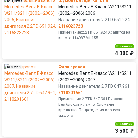
Шумоизоляция капота
№ 114988
Mercedes-Benz E-Класс W211/S211
(2002—2006) 2006
Название двигателя 2.2TD 651.924
2116823728
Примечание:2.2TD 651.924 Хранится на
капоте 114987 Vit 155
В наличии
4 000 ₽
Фара правая
№ 52113
Mercedes-Benz E-Класс W211/S211
(2002—2006) 2007
Название двигателя 2.7TD 647.961
2118201661
Примечание:2.7TD 647.961 Биксенон,
Без блоков и лампы,Сломаны
крепления,Повреждения корпуса
см.фото
В наличии
3 500 ₽