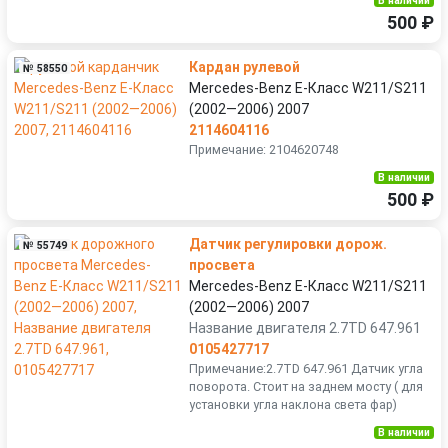
В наличии
500 ₽
Кардан рулевой
№ 58550
Mercedes-Benz E-Класс W211/S211
(2002—2006) 2007
2114604116
Примечание: 2104620748
В наличии
500 ₽
Датчик регулировки дорож.
№ 55749
просвета
Mercedes-Benz E-Класс W211/S211
(2002—2006) 2007
Название двигателя 2.7TD 647.961
0105427717
Примечание:2.7TD 647.961 Датчик угла
поворота. Стоит на заднем мосту ( для
установки угла наклона света фар)
В наличии