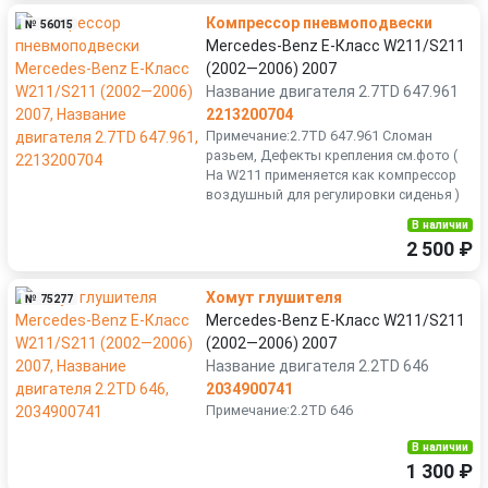
Компрессор пневмоподвески
№ 56015
Mercedes-Benz E-Класс W211/S211
(2002—2006) 2007
Название двигателя 2.7TD 647.961
2213200704
Примечание:2.7TD 647.961 Сломан
разьем, Дефекты крепления см.фото (
На W211 применяется как компрессор
воздушный для регулировки сиденья )
В наличии
2 500 ₽
Хомут глушителя
№ 75277
Mercedes-Benz E-Класс W211/S211
(2002—2006) 2007
Название двигателя 2.2TD 646
2034900741
Примечание:2.2TD 646
В наличии
1 300 ₽