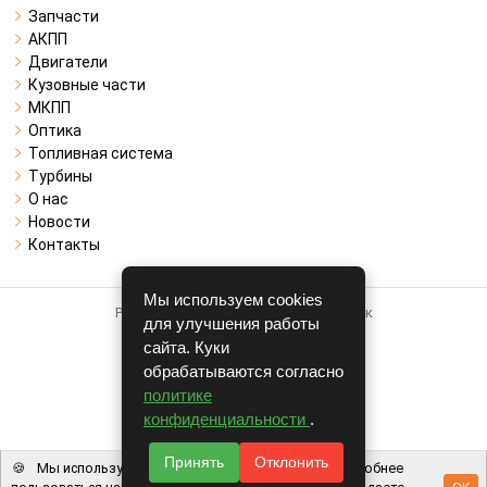
Запчасти
АКПП
Двигатели
Кузовные части
МКПП
Оптика
Топливная система
Турбины
О нас
Новости
Контакты
Мы используем cookies
Работает на системе для авторазборок
для улучшения работы
CARRO.
БИЗНЕС
сайта. Куки
обрабатываются согласно
Полная версия
политике
© COPYRIGHT 2026 г.
конфиденциальности
.
v1.1.24
Принять
Отклонить
🍪
Мы используем файлы cookie, чтобы вам было удобнее