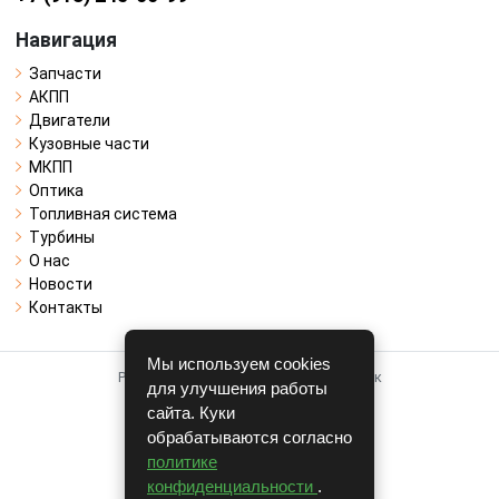
Навигация
Запчасти
АКПП
Двигатели
Кузовные части
МКПП
Оптика
Топливная система
Турбины
О нас
Новости
Контакты
Мы используем cookies
Работает на системе для авторазборок
для улучшения работы
CARRO.
БИЗНЕС
сайта. Куки
обрабатываются согласно
Полная версия
политике
© COPYRIGHT 2026 г.
конфиденциальности
.
v1.1.24