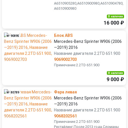
A6510905280,A6510900980,A6510904780,
A6510900980
В наличии
16 000 ₽
Блок ABS
№ 90895
Mercedes-Benz Sprinter W906 (2006
—2019) 2016
Название двигателя 2.2TD 651.900
9069002703
Примечание:2.2TD 651.900
В наличии
9 000 ₽
Фара левая
№ 80789
Mercedes-Benz Sprinter W906 (2006
—2019) 2016
Название двигателя 2.2TD 651.900
9068202561
Примечание:2.2TD 651.900
Рестайлинг,После 2013 года.Сломаны