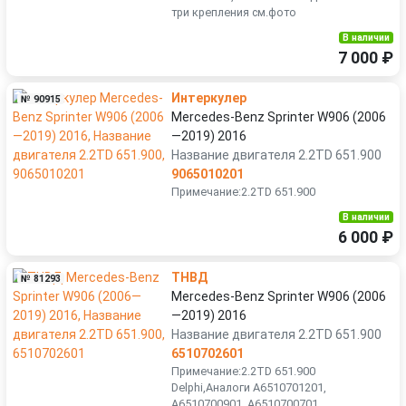
три крепления см.фото
В наличии
7 000 ₽
Интеркулер
№ 90915
Mercedes-Benz Sprinter W906 (2006
—2019) 2016
Название двигателя 2.2TD 651.900
9065010201
Примечание:2.2TD 651.900
В наличии
6 000 ₽
ТНВД
№ 81293
Mercedes-Benz Sprinter W906 (2006
—2019) 2016
Название двигателя 2.2TD 651.900
6510702601
Примечание:2.2TD 651.900
Delphi,Аналоги A6510701201,
A6510700901, A6510700701,