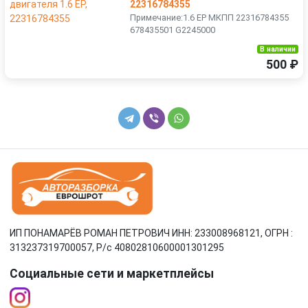
22316784355
Примечание:1.6 EP МКПП 22316784355
678435501 G2245000
В наличии
500 ₽
ИП ПОНАМАРЁВ РОМАН ПЕТРОВИЧ ИНН: 233008968121, ОГРН :
313237319700057, Р/c 40802810600001301295
Социальные сети и маркетплейсы