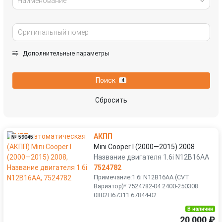
Наименование
Дополнительные параметры
Поиск
4
Сбросить
АКПП
№ 59045
Mini Cooper I (2000—2015) 2008
Название двигателя 1.6i N12B16AA
7524782
Примечание:1.6i N12B16AA (CVT
Вариатор)* 7524782-04 2400-250308
0802H67311 67844-02
В наличии
20 000 ₽