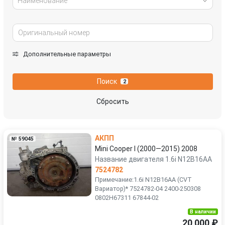
Наименование
Дополнительные параметры
Поиск
2
Сбросить
АКПП
№ 59045
Mini Cooper I (2000—2015) 2008
Название двигателя 1.6i N12B16AA
7524782
Примечание:1.6i N12B16AA (CVT
Вариатор)* 7524782-04 2400-250308
0802H67311 67844-02
В наличии
20 000 ₽