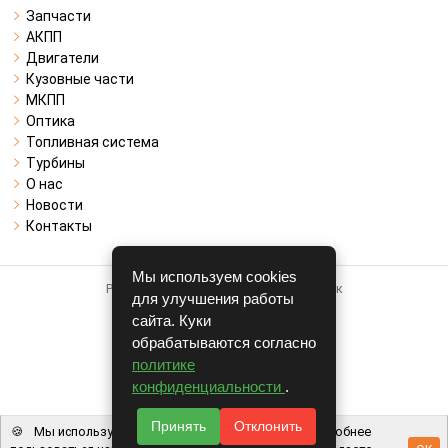
Запчасти
АКПП
Двигатели
Кузовные части
МКПП
Оптика
Топливная система
Турбины
О нас
Новости
Контакты
Мы используем cookies
Работает на системе для авторазборок
для улучшения работы
CARRO.
БИЗНЕС
сайта. Куки
обрабатываются согласно
Полная версия
политике
© COPYRIGHT 2026 г.
конфиденциальности
.
v1.1.24
Принять
Отклонить
🍪
Мы используем файлы cookie, чтобы вам было удобнее