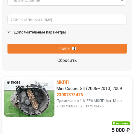
Наименование
Дополнительные параметры
Поиск
2
Сбросить
МКПП
№ 59054
Mini Cooper S II (2006—2010) 2009
23007573476
Примечание:1.6i EP6 МКПП 6ст. Марк
23007568718 23007573476
В наличии
5 000 ₽