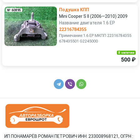
Подушка КПП
№ 60895
Mini Cooper S II (2006—2010) 2009
Название двигателя 1.6 EP
22316784355
Примечание:1.6 EP МКПП 22316784355
678435501 G2245000
В наличии
500 ₽
ИП ПОНАМАРЁВ РОМАН ПЕТРОВИЧ ИНН: 233008968121, ОГРН :