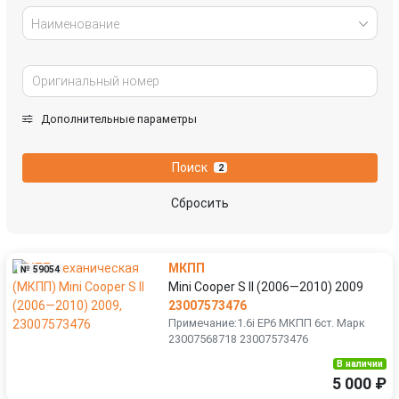
Наименование
Дополнительные параметры
Поиск
2
Сбросить
МКПП
№ 59054
Mini Cooper S II (2006—2010) 2009
23007573476
Примечание:1.6i EP6 МКПП 6ст. Марк
23007568718 23007573476
В наличии
5 000 ₽