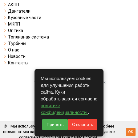
АКПП
Двигатели
Кузовные части
МКПП
Оптика
Топливная система
Турбины
О нас
Новости
Контакты
Мы используем cookies
Работает на системе для авторазборок
для улучшения работы
CARRO.
БИЗНЕС
сайта. Куки
обрабатываются согласно
Полная версия
политике
© COPYRIGHT 2026 г.
конфиденциальности
.
v1.1.24
Принять
Отклонить
🍪
Мы используем файлы cookie, чтобы вам было удобнее
пользоваться нашим сайтом. Используя наш сайт, вы даете
OK
согласие на использование файлов cookie.