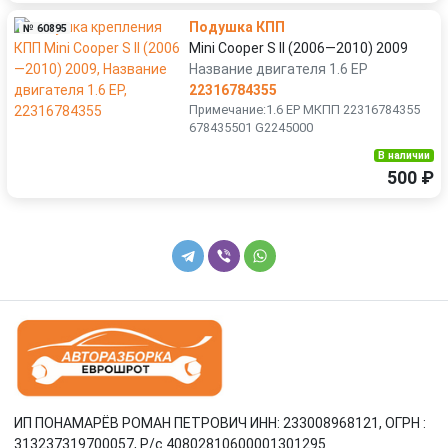
Подушка КПП
№ 60895
Mini Cooper S II (2006—2010) 2009
Название двигателя 1.6 EP
22316784355
Примечание:1.6 EP МКПП 22316784355
678435501 G2245000
В наличии
500 ₽
ИП ПОНАМАРЁВ РОМАН ПЕТРОВИЧ ИНН: 233008968121, ОГРН :
313237319700057, Р/c 40802810600001301295