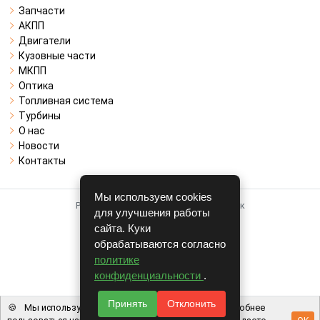
Запчасти
АКПП
Двигатели
Кузовные части
МКПП
Оптика
Топливная система
Турбины
О нас
Новости
Контакты
Мы используем cookies
Работает на системе для авторазборок
для улучшения работы
CARRO.
БИЗНЕС
сайта. Куки
обрабатываются согласно
Полная версия
политике
© COPYRIGHT 2026 г.
конфиденциальности
.
v1.1.24
Принять
Отклонить
🍪
Мы используем файлы cookie, чтобы вам было удобнее