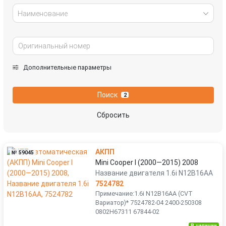
Наименование
Дополнительные параметры
Поиск
2
Сбросить
АКПП
№ 59045
Mini Cooper I (2000—2015) 2008
Название двигателя 1.6i N12B16AA
7524782
Примечание:1.6i N12B16AA (CVT
Вариатор)* 7524782-04 2400-250308
0802H67311 67844-02
В наличии