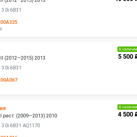
 III (2012—2015) 2013
3.0i 6B31
700A325
WD
В наличи
5 500 
 III (2012—2015) 2013
3.0i 6B31
200A067
В наличи
ия
4 500 
 II рест. (2009—2013) 2010
 3.0i 6B31 AQ1170