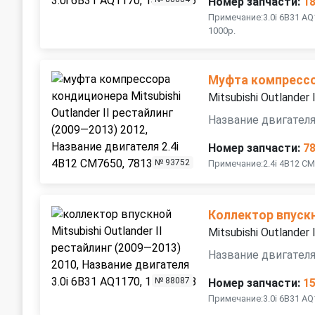
Номер запчасти:
1
Примечание:3.0i 6B31 A
1000р.
Муфта компресс
Mitsubishi Outlander
Название двигателя
Номер запчасти:
7
№ 93752
Примечание:2.4i 4B12 CM7
Коллектор впуск
Mitsubishi Outlander
Название двигателя
№ 88087
Номер запчасти:
1
Примечание:3.0i 6B31 A