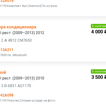
832A016
Q1170 Комплект 6шт,Diamond,По штучно
В наличи
ора кондиционера
4 000 
 II рест. (2009—2013) 2012
 2.4i 4B12 CM7650
813A211
650 Ок. Mitsubishi
В наличи
ной
3 500 
 II рест. (2009—2013) 2010
 3.0i 6B31 AQ1170
542A098
Q1170 Пластик,Сломан штуцер см.фото