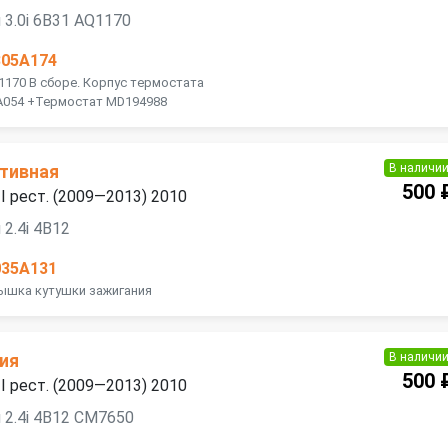
 3.0i 6B31 AQ1170
305A174
1170 В сборе. Корпус термостата
A054 +Термостат MD194988
В наличи
тивная
500 
 II рест. (2009—2013) 2010
2.4i 4B12
035A131
рышка кутушки зажигания
В наличи
ия
500 
 II рест. (2009—2013) 2010
 2.4i 4B12 CM7650