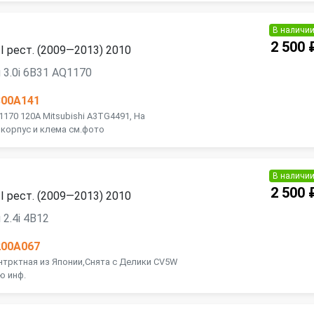
В наличи
2 500 
 II рест. (2009—2013) 2010
 3.0i 6B31 AQ1170
800A141
1170 120A Mitsubishi A3TG4491, На
 корпус и клема см.фото
В наличи
2 500 
 II рест. (2009—2013) 2010
2.4i 4B12
200A067
онтрктная из Японии,Снята с Делики CV5W
ю инф.