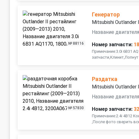
Генератор
Mitsubishi Outlander
Название двигателя
№ 88116
Номер запчасти:
1
Примечание:3.0i 6B31 AQ
запчасти,Клинит,Лопнут
Раздатка
Mitsubishi Outlander
Название двигателя 
№ 57830
Номер запчасти:
3
Примечание:2.4i 4B12 К
,После фото сверить вс