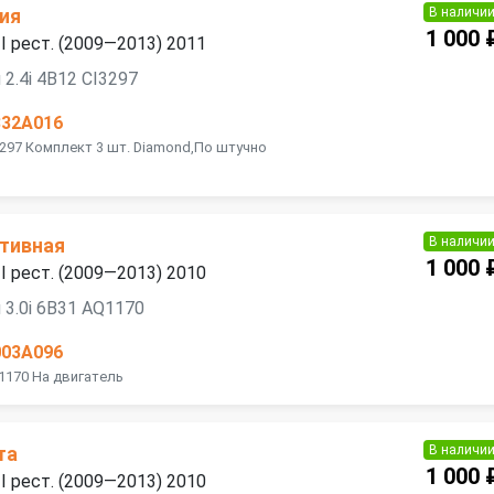
В наличи
ия
1 000 
 II рест. (2009—2013) 2011
2.4i 4B12 CI3297
832A016
3297 Комплект 3 шт. Diamond,По штучно
В наличи
тивная
1 000 
 II рест. (2009—2013) 2010
 3.0i 6B31 AQ1170
003A096
Q1170 На двигатель
В наличи
та
1 000 
 II рест. (2009—2013) 2010