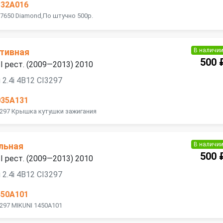
832A016
M7650 Diamond,По штучно 500р.
В наличи
тивная
500 
 II рест. (2009—2013) 2010
2.4i 4B12 CI3297
035A131
I3297 Крышка кутушки зажигания
В наличи
льная
500 
 II рест. (2009—2013) 2010
2.4i 4B12 CI3297
450A101
3297 MIKUNI 1450A101