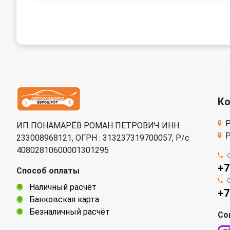
К
Р
ИП ПОНАМАРЁВ РОМАН ПЕТРОВИЧ ИНН:
Р
233008968121, ОГРН : 313237319700057, Р/c
40802810600001301295
+7
Способ оплаты
Наличный расчёт
+7
Банковская карта
Безналичный расчёт
Со