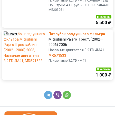
Примечание:3.2TD 4M41 Комплект 2 шт.
По штучно 4000 руб. ZEXEL 390Z484410
ME203961
В наличии
5 500 ₽
Патрубок воздушного фильтра
№ 99771
Mitsubishi Pajero III рест. (2002—
2006) 2006
Название двигателя 3.2TD 4M41
MR571533
Примечание:3.2TD 4M41
В наличии
1 000 ₽