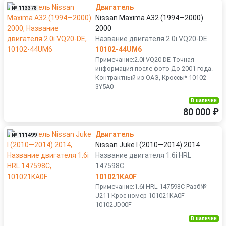
Двигатель
№ 113378
Nissan Maxima A32 (1994—2000)
2000
Название двигателя 2.0i VQ20-DE
10102-44UM6
Примечание:2.0i VQ20-DE Точная
информация после фото До 2001 года.
Контрактный из ОАЭ, Кроссы* 10102-
3Y5A0
В наличии
80 000 ₽
Двигатель
№ 111499
Nissan Juke I (2010—2014) 2014
Название двигателя 1.6i HRL
147598C
101021KA0F
Примечание:1.6i HRL 147598C Разб№
J211 Крос номер 101021KA0F
10102JD00F
В наличии