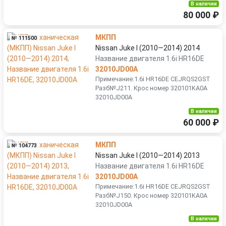
В наличии
80 000 ₽
МКПП
№ 111500
Nissan Juke I (2010—2014) 2014
Название двигателя 1.6i HR16DE
32010JD00A
Примечание:1.6i HR16DE CEJRQS2GST
Разб№J211. Крос номер 320101KA0A
32010JD00A
В наличии
60 000 ₽
МКПП
№ 104773
Nissan Juke I (2010—2014) 2013
Название двигателя 1.6i HR16DE
32010JD00A
Примечание:1.6i HR16DE CEJRQS2GST
Разб№J150. Крос номер 320101KA0A
32010JD00A
В наличии