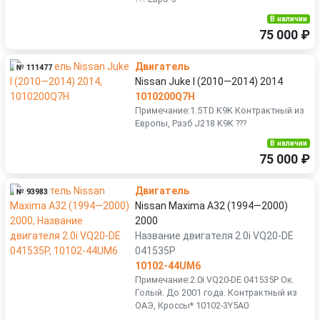
В наличии
75 000 ₽
Двигатель
№ 111477
Nissan Juke I (2010—2014) 2014
1010200Q7H
Примечание:1.5TD K9K Контрактный из
Европы, Разб J218 K9K ???
В наличии
75 000 ₽
Двигатель
№ 93983
Nissan Maxima A32 (1994—2000)
2000
Название двигателя 2.0i VQ20-DE
041535P
10102-44UM6
Примечание:2.0i VQ20-DE 041535P Ок.
Голый. До 2001 года. Контрактный из
ОАЭ, Кроссы* 10102-3Y5A0