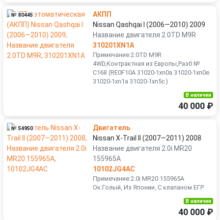
АКПП
№ 80445
Nissan Qashqai I (2006—2010) 2009
Название двигателя 2.0TD M9R
310201XN1A
Примечание:2.0TD M9R
4WD,Контрактная из Европы,Разб №
С168 (RE0F10A 31020-1хn0a 31020-1хn0e
31020-1хn1а 31020-1xn5c )
В наличии
40 000 ₽
Двигатель
№ 54950
Nissan X-Trail II (2007—2011) 2008
Название двигателя 2.0i MR20
155965A
10102JG4AC
Примечание:2.0i MR20 155965A
Ок.Голый, Из Японии, С клапаном ЕГР
В наличии
40 000 ₽