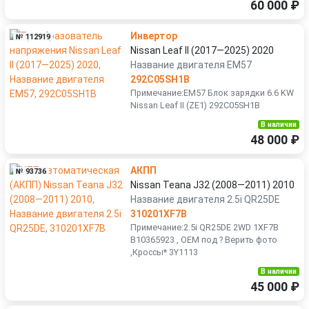
60 000 ₽
Инвертор
№ 112919
Nissan Leaf II (2017—2025) 2020
Название двигателя EM57
292C05SH1B
Примечание:EM57 Блок зарядки 6.6 KW
Nissan Leaf II (ZE1) 292C05SH1B
В наличии
48 000 ₽
АКПП
№ 93736
Nissan Teana J32 (2008—2011) 2010
Название двигателя 2.5i QR25DE
310201XF7B
Примечание:2.5i QR25DE 2WD 1XF7B
B10365923 , ОЕМ под ? Верить фото
,Кроссы* 3Y1113
В наличии
45 000 ₽