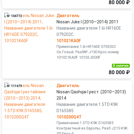
80 000 ₽
Двигатель
№ 104772
Nissan Juke I (2010—2014) 2011
Название двигателя 1.6i HR16DE
079202C
101021KA0F
Примечание:1.6i HR16DE 079202C
Ок.Голый. Разб№ J150 Крос номер
101021KA0F 10102JD00F
В наличии
80 000 ₽
Двигатель
№ 111479
Nissan Qashqai I рест. (2010—2013)
2014
Название двигателя 1.5TD K9K
D165585
1010200Q4T
Примечание:1.5TD K9K D165585
Контрактный из Европы, Разб J215 K9K
??? Евро-5