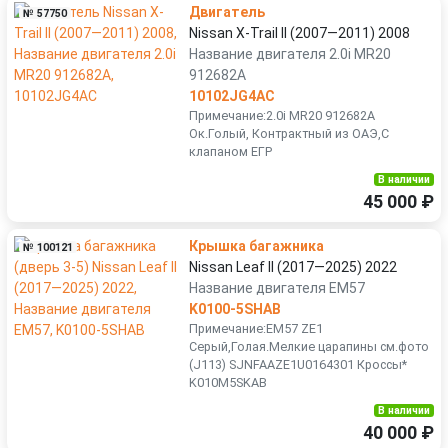
Двигатель
№ 57750
Nissan X-Trail II (2007—2011) 2008
Название двигателя 2.0i MR20
912682A
10102JG4AC
Примечание:2.0i MR20 912682A
Ок.Голый, Контрактный из ОАЭ,С
клапаном ЕГР
В наличии
45 000 ₽
Крышка багажника
№ 100121
Nissan Leaf II (2017—2025) 2022
Название двигателя EM57
K0100-5SHAB
Примечание:EM57 ZE1
Серый,Голая.Мелкие царапины см.фото
(J113) SJNFAAZE1U0164301 Кроссы*
K010M5SKAB
В наличии
40 000 ₽