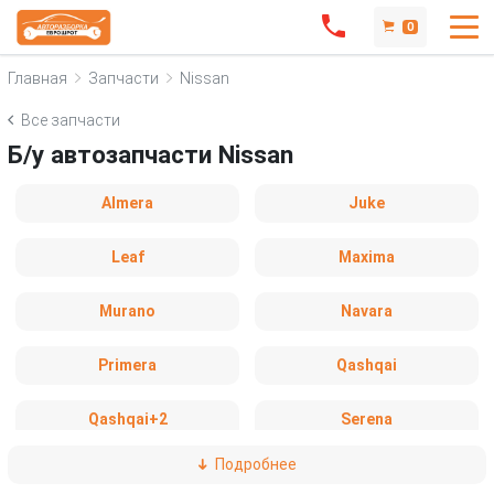
0
Главная
Запчасти
Nissan
Все запчасти
Б/у автозапчасти Nissan
Almera
Juke
Leaf
Maxima
Murano
Navara
Primera
Qashqai
Qashqai+2
Serena
Подробнее
Teana
X-Trail