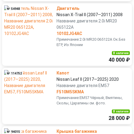
Двигатель
№ 54948
Nissan X-Trail II (2007—2011) 2008
Название двигателя 2.0i MR20
065122A
10102JG4AC
Примечание:2.0i MR20 065122A Ок.Без
ЕГР, Из Японии
В наличии
40 000 ₽
Капот
№ 114752
Nissan Leaf II (2017—2025) 2020
Название двигателя EM57
F510M5SKMA
Примечание:EM57 Чёрный, Вмятины,
Сколы, Царапины см. фото.
В наличии
28 000 ₽
Крышка багажника
№ 94015