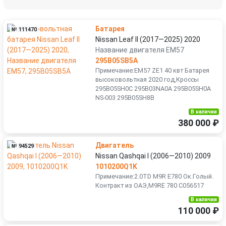
Батарея
№ 111470
Nissan Leaf II (2017—2025) 2020
Название двигателя EM57
295B05SB5A
Примечание:EM57 ZE1 40 квт Бaтаpея
высоковoльтная 2020 год,Кроссы
295B05SН0C 295B03NA0A 295B05SН0A
NS-003 295B05SH8B
В наличии
380 000 ₽
Двигатель
№ 94529
Nissan Qashqai I (2006—2010) 2009
1010200Q1K
Примечание:2.0TD M9R E780 Ок.Голый.
Контракт из ОАЭ,M9RE 780 C056517
В наличии
110 000 ₽