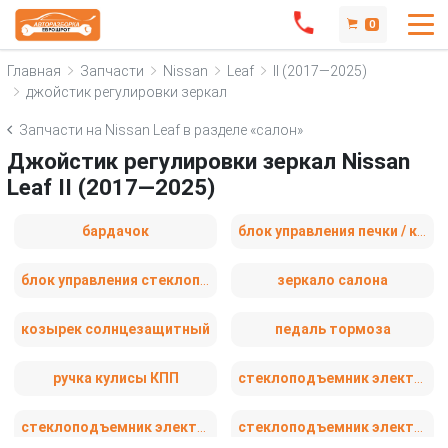
0
Главная
Запчасти
Nissan
Leaf
II (2017—2025)
джойстик регулировки зеркал
Запчасти на Nissan Leaf в разделе «салон»
Джойстик регулировки зеркал Nissan
Leaf II (2017—2025)
бардачок
блок управления печки / климат-контроля
блок управления стеклоподъемниками
зеркало салона
козырек солнцезащитный
педаль тормоза
ручка кулисы КПП
стеклоподъемник электрический задний левый
стеклоподъемник электрический задний правый
стеклоподъемник электрический передний правый