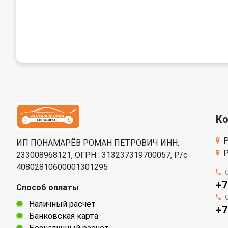
К
Р
ИП ПОНАМАРЁВ РОМАН ПЕТРОВИЧ ИНН:
Р
233008968121, ОГРН : 313237319700057, Р/c
40802810600001301295
+7
Способ оплаты
Наличный расчёт
+7
Банковская карта