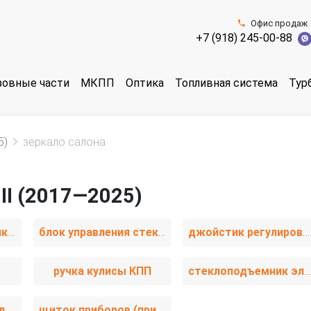
Офис продаж
+7 (918) 245-00-88
зовные части
МКПП
Оптика
Топливная система
Тур
5)
зеркало салона
 II (2017—2025)
блок управления печки / климат-контроля
блок управления стеклоподъемниками
джойстик регулировки зеркал
ручка кулисы КПП
стеклоподъемник электрический задний левый
стеклоподъемник электрический передний правый
щиток приборов (приборная панель)