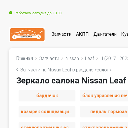
Работаем сегодня до 18:00
Запчасти
АКПП
Двигатели
Ку
Главная
Запчасти
Nissan
Leaf
II (2017—202
Запчасти на Nissan Leaf в разделе «салон»
Зеркало салона Nissan Leaf
бардачок
козырек солнцезащитный
педаль тормоза
стеклоподъемник электрический задний правый