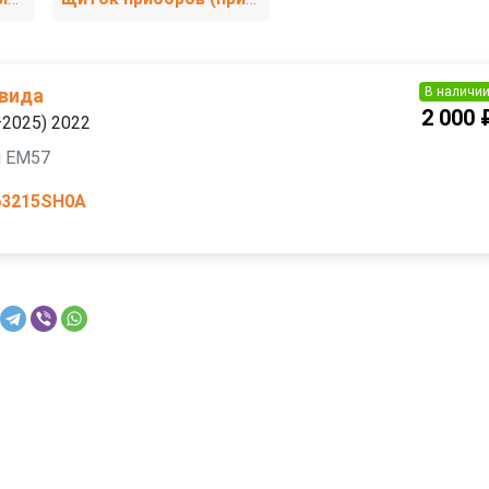
В наличи
 вида
2 000 
—2025) 2022
я EM57
63215SH0A