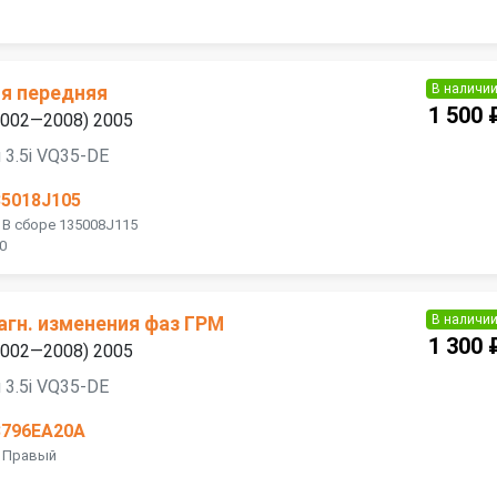
В наличи
я передняя
1 500 
(2002—2008) 2005
 3.5i VQ35-DE
35018J105
 В сборе 135008J115
0
В наличи
агн. изменения фаз ГРМ
1 300 
(2002—2008) 2005
 3.5i VQ35-DE
3796EA20A
E Правый