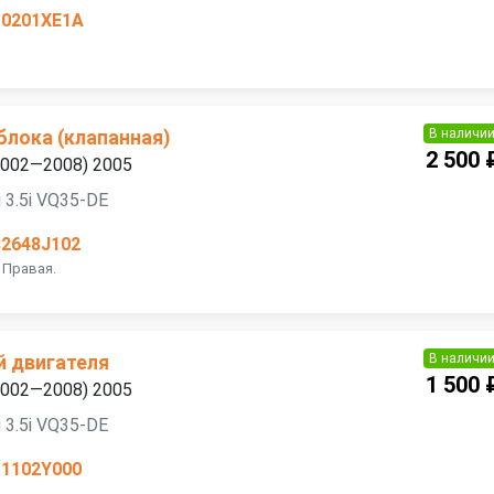
10201XE1A
В наличи
блока (клапанная)
2 500 
(2002—2008) 2005
 3.5i VQ35-DE
32648J102
 Правая.
В наличи
 двигателя
1 500 
(2002—2008) 2005
 3.5i VQ35-DE
11102Y000