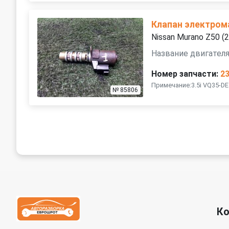
Клапан электром
Nissan Murano Z50 
Название двигателя
Номер запчасти:
2
Примечание:3.5i VQ35-D
№ 85806
К