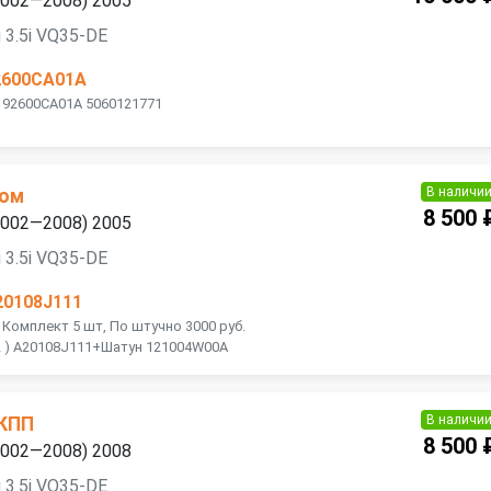
(2002—2008) 2005
 3.5i VQ35-DE
2600CA01A
E 92600CA01A 5060121771
В наличи
ном
8 500 
(2002—2008) 2005
 3.5i VQ35-DE
20108J111
 Комплект 5 шт, По штучно 3000 руб.
2 ) A20108J111+Шатун 121004W00A
В наличи
 КПП
8 500 
(2002—2008) 2008
 3.5i VQ35-DE