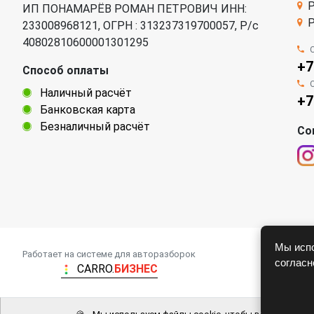
Р
ИП ПОНАМАРЁВ РОМАН ПЕТРОВИЧ ИНН:
Р
233008968121, ОГРН : 313237319700057, Р/c
40802810600001301295
+7
Способ оплаты
Наличный расчёт
+7
Банковская карта
Безналичный расчёт
Со
Мы испо
Работает на системе для авторазборок
соглас
CARRO.
БИЗНЕС