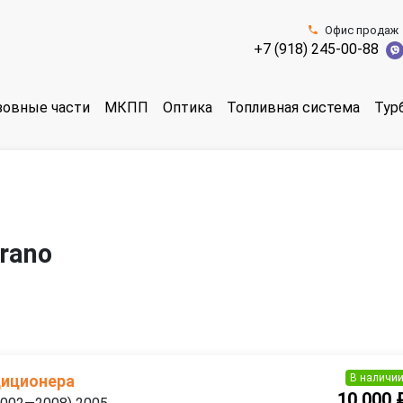
Офис продаж
+7 (918) 245-00-88
зовные части
МКПП
Оптика
Топливная система
Тур
rano
В наличи
диционера
10 000 