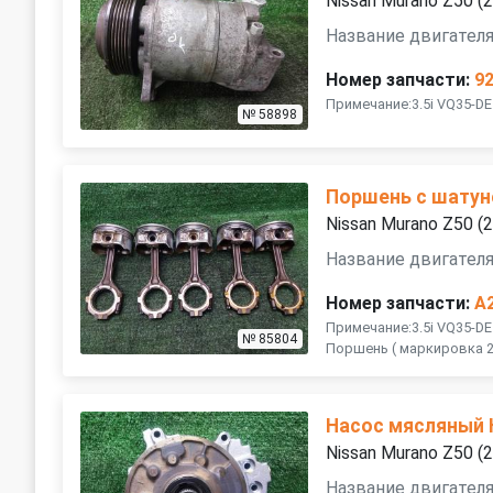
Nissan Murano Z50 
Название двигателя
Номер запчасти:
9
Примечание:3.5i VQ35-D
№ 58898
Поршень с шату
Nissan Murano Z50 
Название двигателя
Номер запчасти:
A
Примечание:3.5i VQ35-DE
№ 85804
Поршень ( маркировка 
Насос мясляный
Nissan Murano Z50 
Название двигателя