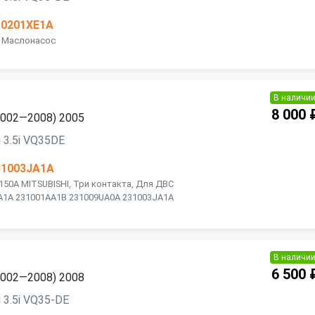
10201XE1A
E Маслонасос
В наличи
8 000 
(2002—2008) 2005
 3.5i VQ35DE
31003JA1A
150A MITSUBISHI, Три контакта, Для ДВС
A1A 231001AA1B 231009UA0A 231003JA1A
В наличи
6 500 
(2002—2008) 2008
 3.5i VQ35-DE