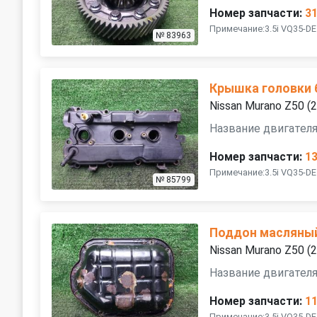
Номер запчасти:
3
Примечание:3.5i VQ35-DE
№ 83963
Крышка головки 
Nissan Murano Z50 
Название двигателя
Номер запчасти:
1
Примечание:3.5i VQ35-DE
№ 85799
Поддон масляный
Nissan Murano Z50 
Название двигателя
Номер запчасти:
1
Примечание:3.5i VQ35-DE