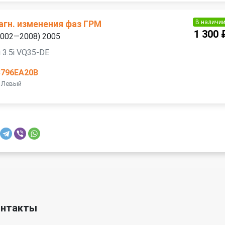
В наличи
агн. изменения фаз ГРМ
1 300 
(2002—2008) 2005
 3.5i VQ35-DE
3796EA20B
E Левый
онтакты