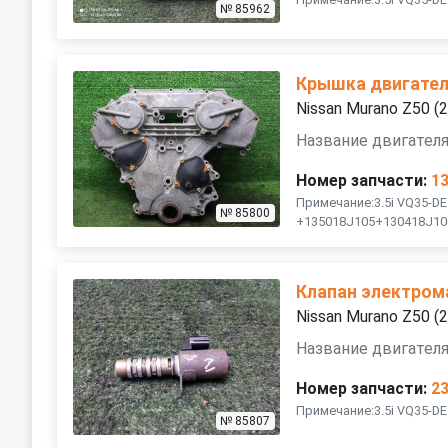
№ 85962
Крышка двигател
Nissan Murano Z50 
Название двигателя
Номер запчасти:
1
Примечание:3.5i VQ35-DE
№ 85800
+135018J105+130418J10
Клапан электром
Nissan Murano Z50 
Название двигателя
Номер запчасти:
2
Примечание:3.5i VQ35-D
№ 85807