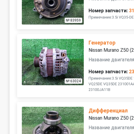
Номер запчасти:
3
Примечание:3.5i VQ35-D
№ 83959
Генератор
Nissan Murano Z50 
Название двигателя
Номер запчасти:
2
Примечание:3.5i VQ35DE 
№ 63024
VQ25DE VQ35DE 231001A
23100JA11B
Дифференциал
Nissan Murano Z50 
Название двигателя