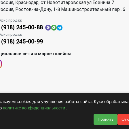
оссия, Краснодар, ст.Новотитаровская ул.Есенина 7
оссия, Ростов-на-Дону, 1-й Машиностроительный пер., 6
Офис продаж
 (918) 245-00-88
Офис продаж
 (918) 245-00-99
циальные сети и маркетплейсы
льзуем cookies для улучшения работы сайта. Куки обрабатыв
но
политике конфиденциальности
.
Принять
Отк