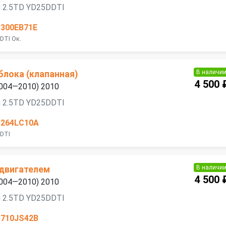
я 2.5TD YD25DDTI
3300EB71E
DTI Ок.
В наличи
блока (клапанная)
4 500 
2004—2010) 2010
я 2.5TD YD25DDTI
3264LC10A
DTI
В наличи
 двигателем
4 500 
2004—2010) 2010
я 2.5TD YD25DDTI
3710JS42B