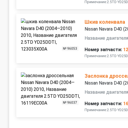
Примечание:2.5TD YD25D
Шкив коленвала
Nissan Navara D40 (
Название двигател
№ 96053
Номер запчасти:
1
Примечание:2.5TD YD25D
Заслонка дроссе
Nissan Navara D40 (
Название двигател
№ 96037
Номер запчасти:
1
Примечание:2.5TD YD25D