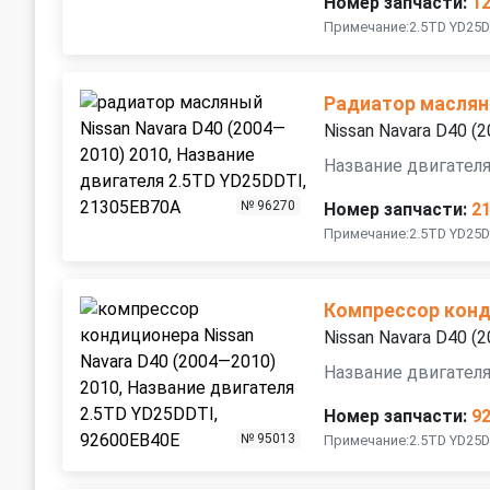
Номер запчасти:
1
Примечание:2.5TD YD25
Радиатор масля
Nissan Navara D40 (
Название двигател
№ 96270
Номер запчасти:
2
Примечание:2.5TD YD25D
Компрессор кон
Nissan Navara D40 (
Название двигател
Номер запчасти:
9
№ 95013
Примечание:2.5TD YD25D