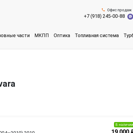
Офис продаж
+7 (918) 245-00-88
зовные части
МКПП
Оптика
Топливная система
Тур
vara
В наличи
19 000 