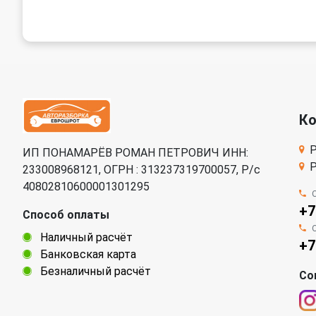
К
Р
ИП ПОНАМАРЁВ РОМАН ПЕТРОВИЧ ИНН:
Р
233008968121, ОГРН : 313237319700057, Р/c
40802810600001301295
+7
Способ оплаты
Наличный расчёт
+7
Банковская карта
Безналичный расчёт
Со