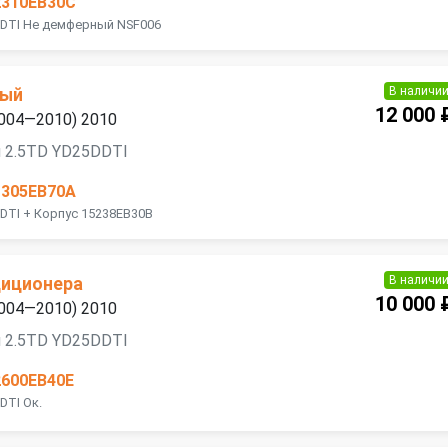
2310EB30C
DDTI Не демферный NSF006
В наличи
ный
12 000 
2004—2010) 2010
я 2.5TD YD25DDTI
1305EB70A
DTI + Корпус 15238EB30B
В наличи
диционера
10 000 
2004—2010) 2010
я 2.5TD YD25DDTI
2600EB40E
DTI Ок.