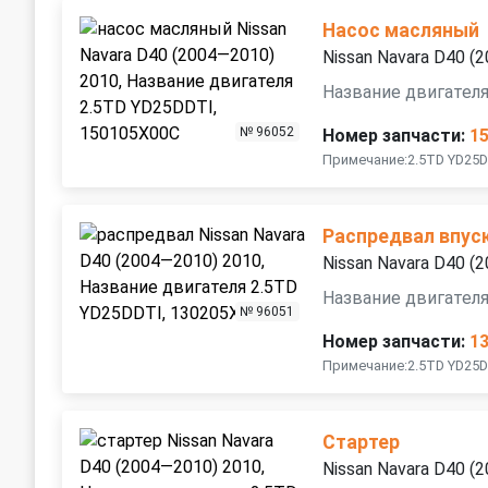
Насос масляный
Nissan Navara D40 (
Название двигател
№ 96052
Номер запчасти:
1
Примечание:2.5TD YD25D
Распредвал впус
Nissan Navara D40 (
Название двигател
№ 96051
Номер запчасти:
1
Примечание:2.5TD YD25D
Стартер
Nissan Navara D40 (