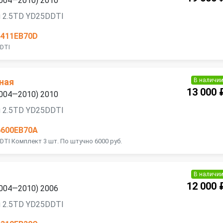
2004—2010) 2010
я 2.5TD YD25DDTI
4411EB70D
DTI
В наличи
ная
13 000 
2004—2010) 2010
я 2.5TD YD25DDTI
6600EB70A
DTI Комплект 3 шт. По штучно 6000 руб.
В наличи
12 000 
2004—2010) 2006
я 2.5TD YD25DDTI