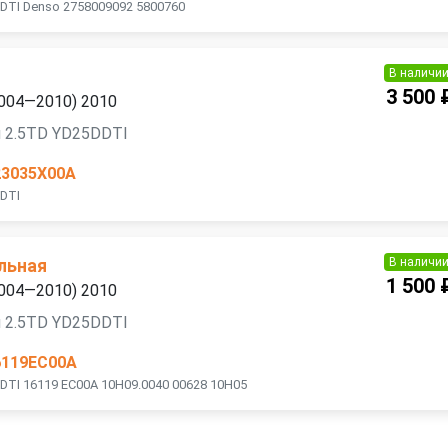
DTI Denso 2758009092 5800760
В наличи
3 500 
2004—2010) 2010
я 2.5TD YD25DDTI
23035X00A
DTI
В наличи
льная
1 500 
2004—2010) 2010
я 2.5TD YD25DDTI
6119EC00A
DTI 16119 EC00A 10H09.0040 00628 10H05