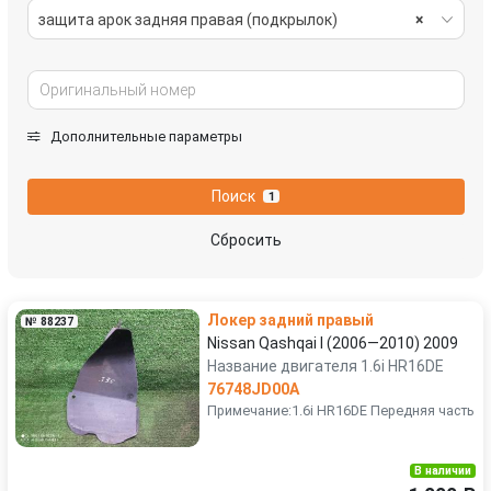
защита арок задняя правая (подкрылок)
×
Дополнительные параметры
Поиск
1
Сбросить
Локер задний правый
№ 88237
Nissan Qashqai I (2006—2010) 2009
Название двигателя 1.6i HR16DE
76748JD00A
Примечание:1.6i HR16DE Передняя часть
В наличии