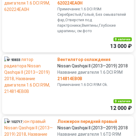
620224EA0H
Примечание:1.6 DCI R9M
Серебристый,Голый, Без омывателей
фар,Отверстия под
парктроники,Вмятины,Глубокие
царапины, см.фото
В наличии
13 000 ₽
Вентилятор охлаждения
№ 93833
Nissan Qashqai II (2013—2019) 2018
Название двигателя 1.6 DCI R9M
214814EB0B
Примечание:1.6 DCI R9M Ok.
В наличии
12 000 ₽
Лонжерон передний правый
№ 102717
Nissan Qashqai II (2013—2019) 2018
Название двигателя 1.6TD R9M