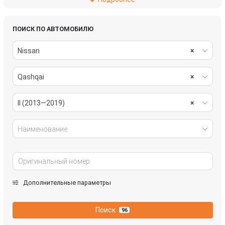
рулевое управление
салон
система охлаждения
системы комфорта
ПОИСК ПО АВТОМОБИЛЮ
Nissan
×
стекла
стеклоочистители
Qashqai
×
топливная система
трансмиссия
электрика
II (2013—2019)
×
Наименование
Дополнительные параметры
Поиск
96