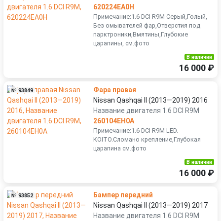
620224EA0H
Примечание:1.6 DCI R9M Серый,Голый,
Без омывателей фар,Отверстия под
парктроники,Вмятины,Глубокие
царапины, см.фото
В наличии
16 000 ₽
Фара правая
№ 93849
Nissan Qashqai II (2013—2019) 2016
Название двигателя 1.6 DCI R9M
260104EH0A
Примечание:1.6 DCI R9M LED.
KOITO.Сломано крепление,Глубокая
царапина см.фото
В наличии
16 000 ₽
Бампер передний
№ 93852
Nissan Qashqai II (2013—2019) 2017
Название двигателя 1.6 DCI R9M