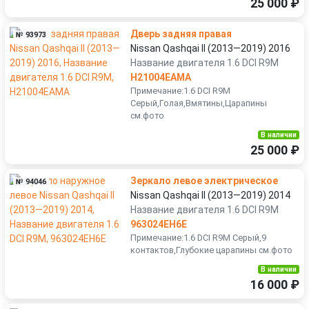
25 000 ₽
Дверь задняя правая
№ 93973
Nissan Qashqai II (2013—2019) 2016
Название двигателя 1.6 DCI R9M
H21004EAMA
Примечание:1.6 DCI R9M
Серый,Голая,Вмятины,Царапины
см.фото
В наличии
25 000 ₽
Зеркало левое электрическое
№ 94046
Nissan Qashqai II (2013—2019) 2014
Название двигателя 1.6 DCI R9M
963024EH6E
Примечание:1.6 DCI R9M Серый,9
контактов,Глубокие царапины см.фото
В наличии
16 000 ₽