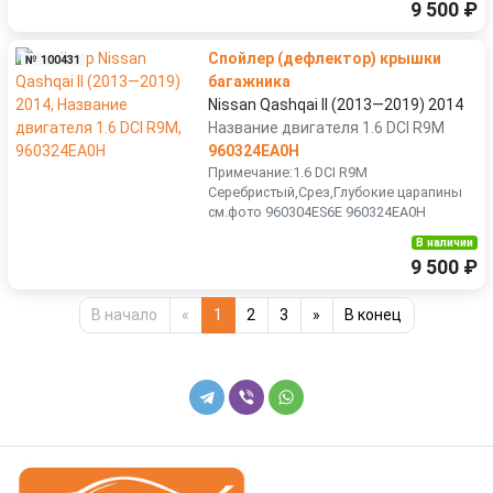
9 500 ₽
Спойлер (дефлектор) крышки
№ 100431
багажника
Nissan Qashqai II (2013—2019) 2014
Название двигателя 1.6 DCI R9M
960324EA0H
Примечание:1.6 DCI R9M
Серебристый,Срез,Глубокие царапины
см.фото 960304ES6E 960324EA0H
В наличии
9 500 ₽
В начало
«
1
2
3
»
В конец