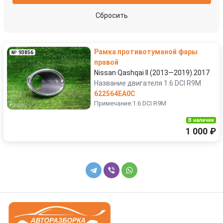
решетка радиатора
ручка наружная задняя левая
Сбросить
ручка наружная задняя правая
ручка наружная передняя левая
Рамка противотуманой фары
№ 93856
ручка наружная передняя правая
спойлер
правой
Nissan Qashqai II (2013—2019) 2017
Название двигателя 1.6 DCI R9M
усилитель бампера переднего
шумоизоляция капота
622564EA0C
Примечание:1.6 DCI R9M
В наличии
1 000 ₽