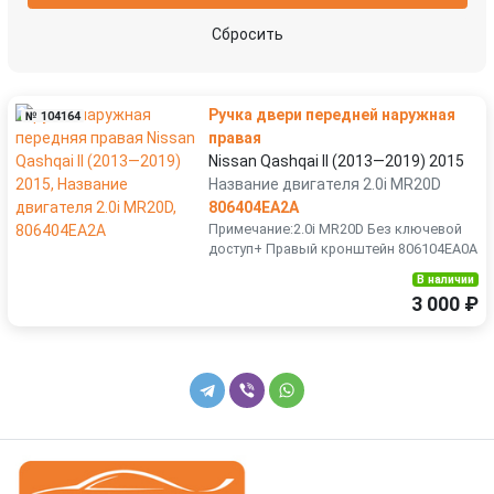
рамка фары противотуманной правой
решетка радиатора
Сбросить
ручка наружная задняя левая
ручка наружная задняя правая
Ручка двери передней наружная
№ 104164
ручка наружная передняя левая
спойлер
правая
Nissan Qashqai II (2013—2019) 2015
Название двигателя 2.0i MR20D
усилитель бампера переднего
шумоизоляция капота
806404EA2A
Примечание:2.0i MR20D Без ключевой
доступ+ Правый кронштейн 806104EA0A
В наличии
3 000 ₽