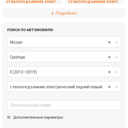
стеклоподъемник электрический задний правый
стеклоподъемник электрический передний левый
Подробнее
стеклоподъемник электрический передний правый
фонарь салона (плафон)
щиток приборов (приборная панель)
ПОИСК ПО АВТОМОБИЛЮ
Nissan
×
Qashqai
×
II (2013—2019)
×
стеклоподъемник электрический задний левый
×
Дополнительные параметры