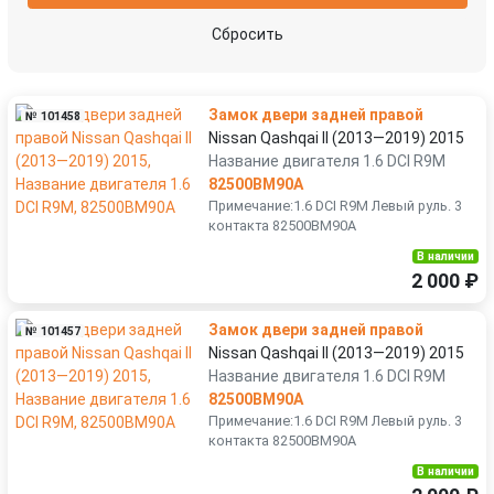
решетка радиатора
ручка наружная задняя левая
Сбросить
ручка наружная задняя правая
ручка наружная передняя левая
Замок двери задней правой
№ 101458
ручка наружная передняя правая
спойлер
Nissan Qashqai II (2013—2019) 2015
Название двигателя 1.6 DCI R9M
82500BM90A
усилитель бампера переднего
шумоизоляция капота
Примечание:1.6 DCI R9M Левый руль. 3
контакта 82500BM90A
В наличии
2 000 ₽
Замок двери задней правой
№ 101457
Nissan Qashqai II (2013—2019) 2015
Название двигателя 1.6 DCI R9M
82500BM90A
Примечание:1.6 DCI R9M Левый руль. 3
контакта 82500BM90A
В наличии