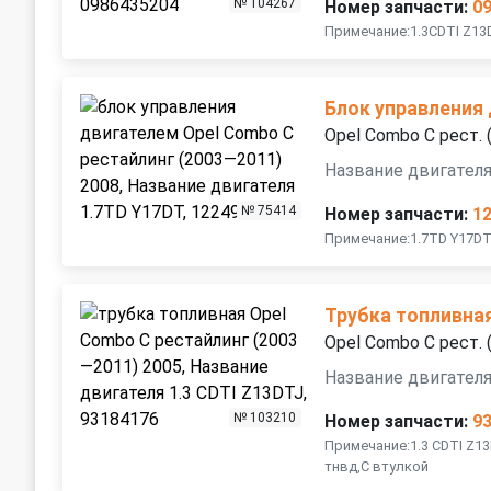
№ 104267
Номер запчасти:
0
Примечание:1.3CDTI Z1
Блок управления
Opel Combo C рест.
Название двигател
№ 75414
Номер запчасти:
1
Примечание:1.7TD Y17DТ I
Трубка топливна
Opel Combo C рест.
Название двигателя
№ 103210
Номер запчасти:
9
Примечание:1.3 CDTI Z1
тнвд,С втулкой