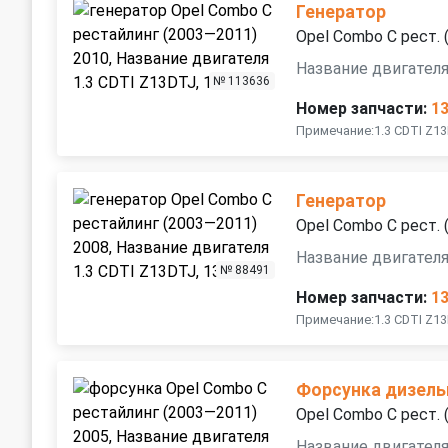
Генератор
Opel Combo C рест.
Название двигателя
№ 113636
Номер запчасти:
1
Примечание:1.3 CDTI Z1
Генератор
Opel Combo C рест.
Название двигателя
№ 88491
Номер запчасти:
1
Примечание:1.3 CDTI Z13
Форсунка дизель
Opel Combo C рест.
Название двигател