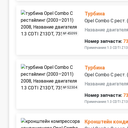
Турбина
Opel Combo C рест.
Название двигателя
№ 45099
Номер запчасти:
7
Примечание:1.3 CDTI Z1
Турбина
Opel Combo C рест.
Название двигателя
№ 52304
Номер запчасти:
7
Примечание:1.3 CDTI Z1
Кронштейн конд