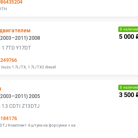
986435204
3DTH
В наличи
 двигателем
5 000 
 (2003—2011) 2008
я 1.7TD Y17DТ
2249766
suzu 1.7L/TX, 1.7L/TX2 diesel
В наличи
я
3 500 
 (2003—2011) 2005
 1.3 CDTI Z13DTJ
3184176
3DTJ Комплект 4 штуки на форсунки + на