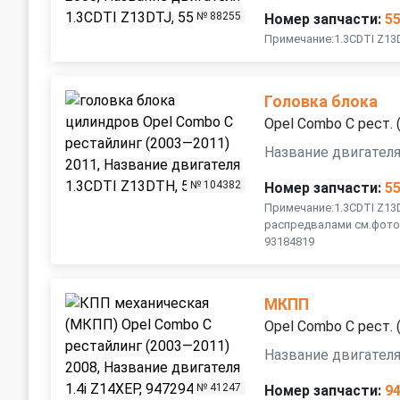
№ 88255
Номер запчасти:
5
Примечание:1.3CDTI Z1
Головка блока
Opel Combo C рест.
Название двигател
№ 104382
Номер запчасти:
5
Примечание:1.3CDTI Z13
распредвалами см.фото.
93184819
МКПП
Opel Combo C рест.
Название двигателя
№ 41247
Номер запчасти:
9