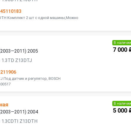
445110183
3DTH Комплект 2 шт с одной машины,Можно
В наличи
7 000 
 (2003—2011) 2005
 1.3TD Z13DTJ
5211906
J Под датчик и регулятор, BOSCH
200517
В наличи
ная
5 000 
 (2003—2011) 2004
я 1.3CDTI Z13DTH