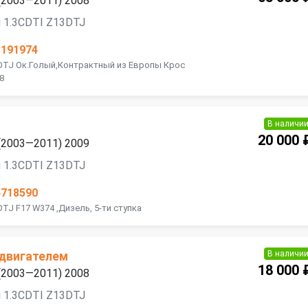
 (2003—2011) 2008
 1.3CDTI Z13DTJ
3191974
3DTJ Ок.Голый,Контрактный из Европы Крос
8
В наличи
20 000 
 (2003—2011) 2009
 1.3CDTI Z13DTJ
4718590
TJ F17 W374 ,Дизель, 5-ти ступка
В наличи
 двигателем
18 000 
 (2003—2011) 2008
 1.3CDTI Z13DTJ