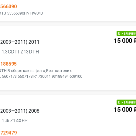
5566390
3DTJ 55566390HN HW04D
В наличи
15 000 
 (2003—2011) 2011
я 1.3CDTI Z13DTH
5188595
DTH В сборе как на фото,Без постели с
 5607173 5607178 R1730011 93188494 609100
В наличи
15 000 
 (2003—2011) 2008
 1.4i Z14XEP
4729479