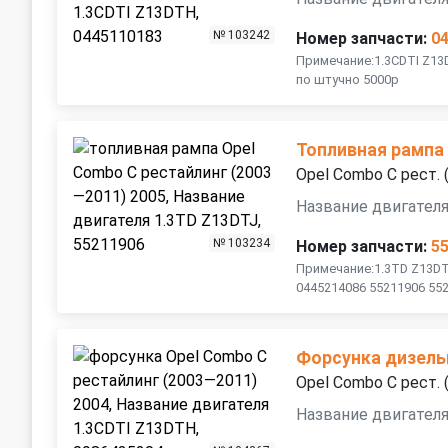
№ 103242
Номер запчасти:
0
Примечание:1.3CDTI Z1
по штучно 5000р
Топливная рампа
Opel Combo C рест.
Название двигателя
№ 103234
Номер запчасти:
5
Примечание:1.3TD Z13DT
0445214086 55211906 55
Форсунка дизель
Opel Combo C рест.
Название двигател