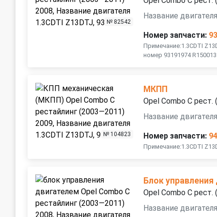
Opel Combo C рест.
Название двигателя
№ 82542
Номер запчасти:
9
Примечание:1.3CDTI Z1
номер 93191974 R150013
МКПП
Opel Combo C рест.
Название двигателя
№ 104823
Номер запчасти:
9
Примечание:1.3CDTI Z13D
Блок управления
Opel Combo C рест.
Название двигателя