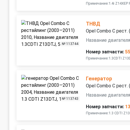
Примечание:1.4i Z14XEP
ТНВД
Opel Combo C рест.
Название двигателя
№ 113744
Номер запчасти:
5
Примечание:1.3CDTI Z13
Генератор
Opel Combo C рест.
Название двигателя
№ 113743
Номер запчасти:
1
Примечание:1.3 CDTI Z1