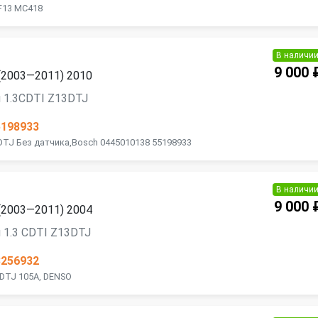
 F13 MC418
В наличи
9 000 
 (2003—2011) 2010
 1.3CDTI Z13DTJ
5198933
DTJ Без датчика,Bosch 0445010138 55198933
В наличи
9 000 
 (2003—2011) 2004
 1.3 CDTI Z13DTJ
3256932
3DTJ 105A, DENSO