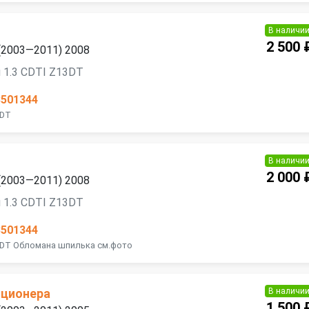
В наличи
2 500 
 (2003—2011) 2008
 1.3 CDTI Z13DT
3501344
3DT
В наличи
2 000 
 (2003—2011) 2008
 1.3 CDTI Z13DT
3501344
3DT Обломана шпилька см.фото
В наличи
иционера
1 500 