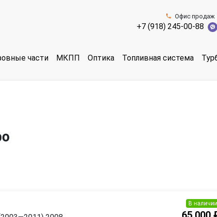
Офис продаж
+7 (918) 245-00-88
зовные части
МКПП
Оптика
Топливная система
Тур
bo
В наличи
65 000 