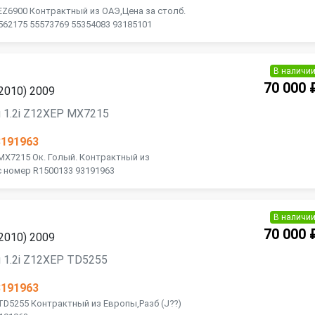
 EZ6900 Контрактный из ОАЭ,Цена за столб.
562175 55573769 55354083 93185101
В наличи
70 000 
2010) 2009
 1.2i Z12XEP MX7215
3191963
 MX7215 Ок. Голый. Контрактный из
с номер R1500133 93191963
В наличи
70 000 
2010) 2009
 1.2i Z12XEP TD5255
3191963
 TD5255 Контрактный из Европы,Разб (J??)