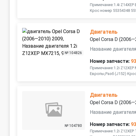
Примечание:1.4i Z14XEP
Крос номер 55354348 55
Двигатель
Opel Corsa D (2006—
Название двигателя
№ 104826
Номер запчасти:
9
Примечание:1.2i Z12XEP
Европы,Разб (J152) Кро
Двигатель
Opel Corsa D (2006—
Название двигателя
Номер запчасти:
9
№ 104780
Примечание:1.2i Z12XEP