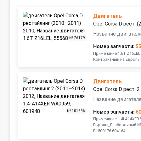
Двигатель
Opel Corsa D рест. 
Название двигателя
№ 76179
Номер запчасти:
5
Примечание:1.6T Z16LEL
Контрактный из Европы
Двигатель
Opel Corsa D рест. 
Название двигателя
№ 101856
Номер запчасти:
6
Примечание:1.4i A14XER
Европы,,Разборочный №
R1500176 604164