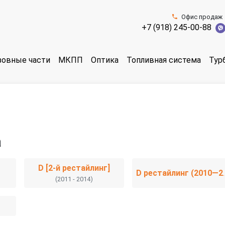
Офис продаж
+7 (918) 245-00-88
зовные части
МКПП
Оптика
Топливная система
Тур
a
D [2-й рестайлинг]
D рестайли
(2011 - 2014)