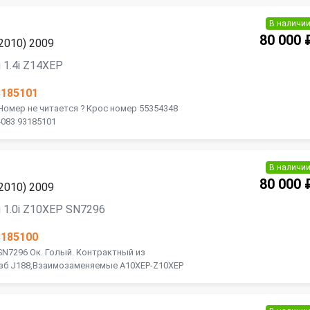
В наличи
80 000 
2010) 2009
 1.4i Z14XEP
3185101
Номер не читается ? Крос номер 55354348
4083 93185101
В наличи
80 000 
2010) 2009
 1.0i Z10XEP SN7296
3185100
SN7296 Ок. Голый. Контрактный из
азб J188,Взаимозаменяемые A10XEP-Z10XEP