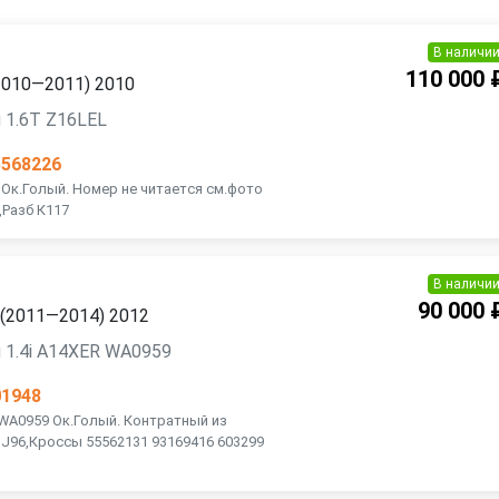
В наличи
110 000 
(2010—2011) 2010
 1.6T Z16LEL
5568226
 Ок.Голый. Номер не читается см.фото
,Разб К117
В наличи
90 000 
2 (2011—2014) 2012
 1.4i A14XER WA0959
01948
 WA0959 Ок.Голый. Контратный из
J96,Кроссы 55562131 93169416 603299