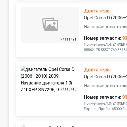
Двигатель
Opel Corsa D (2006—
Название двигателя
Номер запчасти:
9
№ 111491
Примечание:1.4i Z14XEP 
55562175 55573769 5535
Двигатель
Opel Corsa D (2006—
Название двигателя
№ 110413
Номер запчасти:
9
Примечание:1.0i Z10XEP 
Европы,Пробег 65000,Р