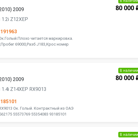
В наличи
80 000 
2010) 2009
 1.2i Z12XEP
3191963
 Ок.Голый.Плохо читается маркировка.
Пробег 69000,Разб J183,Крос номер
В наличи
80 000 
2010) 2009
 1.4i Z14XEP RX9013
3185101
 RX9013 Ок. Голый. Контрактный из ОАЭ
562175 55573769 55354083 93185101
В наличи