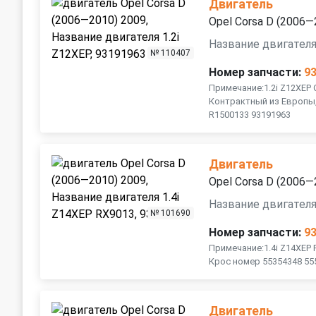
Двигатель
Opel Corsa D (2006—
Название двигателя
№ 110407
Номер запчасти:
9
Примечание:1.2i Z12XEP
Контрактный из Европы,
R1500133 93191963
Двигатель
Opel Corsa D (2006—
Название двигателя
№ 101690
Номер запчасти:
9
Примечание:1.4i Z14XEP
Крос номер 55354348 55
Двигатель