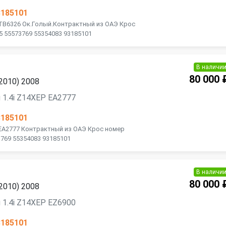
3185101
 TB6326 Ок.Голый.Контрактный из ОАЭ Крос
5 55573769 55354083 93185101
В наличи
80 000 
2010) 2008
 1.4i Z14XEP EA2777
3185101
 EA2777 Контрактный из ОАЭ Крос номер
3769 55354083 93185101
В наличи
80 000 
2010) 2008
 1.4i Z14XEP EZ6900
3185101