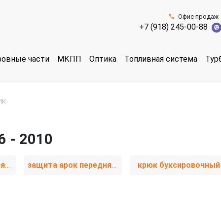
Офис продаж
+7 (918) 245-00-88
зовные части
МКПП
Оптика
Топливная система
Тур
ик
6 - 2010
защита арок передняя левая (подкрылок)
защита арок передняя правая (подкрылок)
крюк буксировочный