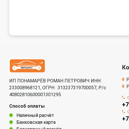
К
Р
ИП ПОНАМАРЁВ РОМАН ПЕТРОВИЧ ИНН:
Р
233008968121, ОГРН : 313237319700057, Р/c
40802810600001301295
+7
Способ оплаты
Наличный расчёт
+7
Банковская карта