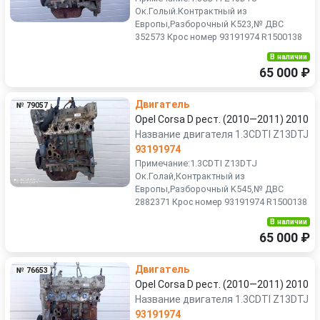
Ок.Голый.Контрактный из
Европы,Разборочный K523,№ ДВС
352573 Крос номер 93191974 R1500138
В наличии
65 000 ₽
Двигатель
№ 79057
Opel Corsa D рест. (2010—2011) 2010
Название двигателя 1.3CDTI Z13DTJ
93191974
Примечание:1.3CDTI Z13DTJ
Ок.Голай,Контрактный из
Европы,Разборочный K545,№ ДВС
2882371 Крос номер 93191974 R1500138
В наличии
65 000 ₽
Двигатель
№ 76653
Opel Corsa D рест. (2010—2011) 2010
Название двигателя 1.3CDTI Z13DTJ
93191974