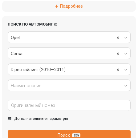
Подробнее
подвеска
рулевое управление
салон
система охлаждения
ПОИСК ПО АВТОМОБИЛЮ
Opel
×
стекла
стеклоочистители
Corsa
×
топливная система
тормозная система
трансмиссия
электрика
D рестайлинг (2010—2011)
×
Наименование
Дополнительные параметры
Поиск
265