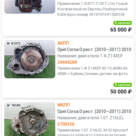
Примечание:1.3CDTI Z13DTJ Ок.Голый.
Контрактный из Европы,Разборочный
K426 Крос номер 93191974 R1500138
В наличии
65 000 ₽
АКПП
№ 81072
Opel Corsa D рест. (2010—2011) 2010
Название двигателя 1.4i Z14XEP
24444284
Примечание:1.4i Z14XEP AF-13,AISIN 60-
40SN + Бублик,Сломан датчик см.фото
В наличии
50 000 ₽
МКПП
№ 76180
Opel Corsa D рест. (2010—2011) 2010
Название двигателя 1.6T Z16LEL
5700326
Примечание:1.6T Z16LEL M-32 Кроссы*
55569144 55581815 5700349 93191686