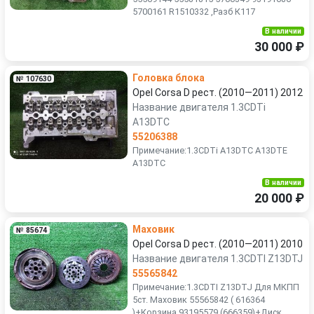
5700161 R1510332 ,Разб К117
В наличии
30 000 ₽
Головка блока
№ 107630
Opel Corsa D рест. (2010—2011) 2012
Название двигателя 1.3CDTi
A13DTC
55206388
Примечание:1.3CDTi A13DTC А13DТЕ
A13DTC
В наличии
20 000 ₽
Маховик
№ 85674
Opel Corsa D рест. (2010—2011) 2010
Название двигателя 1.3CDTI Z13DTJ
55565842
Примечание:1.3CDTI Z13DTJ Для МКПП
5ст. Маховик 55565842 ( 616364
)+Корзина 93195579 (666359)+Диск