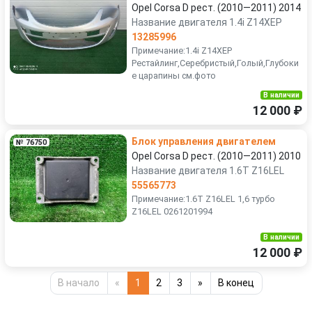
Opel Corsa D рест. (2010—2011) 2014
Название двигателя 1.4i Z14XEP
13285996
Примечание:1.4i Z14XEP
Рестайлинг,Серебристый,Голый,Глубоки
е царапины см.фото
В наличии
12 000 ₽
Блок управления двигателем
№ 76750
Opel Corsa D рест. (2010—2011) 2010
Название двигателя 1.6T Z16LEL
55565773
Примечание:1.6T Z16LEL 1,6 турбо
Z16LEL 0261201994
В наличии
12 000 ₽
В начало
«
1
2
3
»
В конец