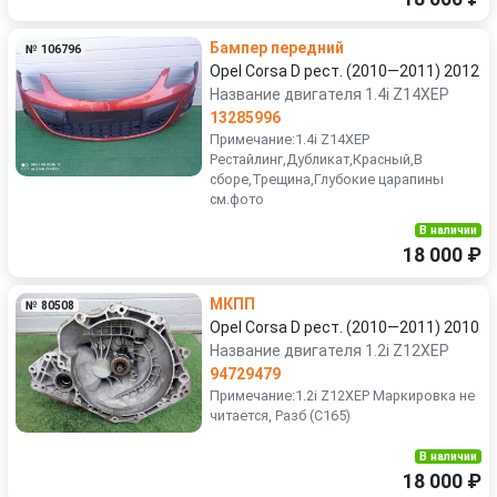
Бампер передний
№ 106796
Opel Corsa D рест. (2010—2011) 2012
Название двигателя 1.4i Z14XEP
13285996
Примечание:1.4i Z14XEP
Рестайлинг,Дубликат,Красный,В
сборе,Трещина,Глубокие царапины
см.фото
В наличии
18 000 ₽
МКПП
№ 80508
Opel Corsa D рест. (2010—2011) 2010
Название двигателя 1.2i Z12XEP
94729479
Примечание:1.2i Z12XEP Маркировка не
читается, Разб (С165)
В наличии
18 000 ₽