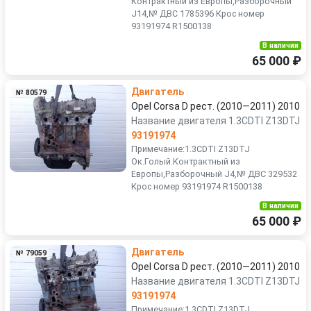
Контрактный из Европы,Разборочный
J14,№ ДВС 1785396 Крос номер
93191974 R1500138
В наличии
65 000 ₽
Двигатель
№ 80579
Opel Corsa D рест. (2010—2011) 2010
Название двигателя 1.3CDTI Z13DTJ
93191974
Примечание:1.3CDTI Z13DTJ
Ок.Голый.Контрактный из
Европы,Разборочный J4,№ ДВС 329532
Крос номер 93191974 R1500138
В наличии
65 000 ₽
Двигатель
№ 79059
Opel Corsa D рест. (2010—2011) 2010
Название двигателя 1.3CDTI Z13DTJ
93191974
Примечание:1.3CDTI Z13DTJ