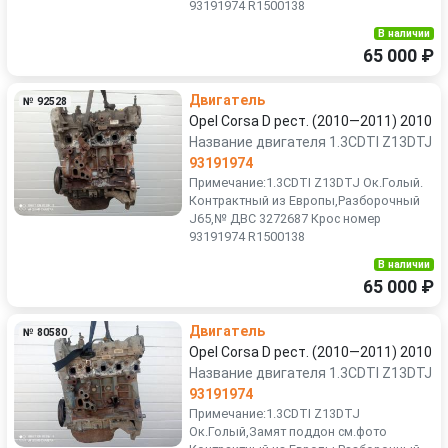
93191974 R1500138
В наличии
65 000 ₽
Двигатель
№ 92528
Opel Corsa D рест. (2010—2011) 2010
Название двигателя 1.3CDTI Z13DTJ
93191974
Примечание:1.3CDTI Z13DTJ Ок.Голый.
Контрактный из Европы,Разборочный
J65,№ ДВС 3272687 Крос номер
93191974 R1500138
В наличии
65 000 ₽
Двигатель
№ 80580
Opel Corsa D рест. (2010—2011) 2010
Название двигателя 1.3CDTI Z13DTJ
93191974
Примечание:1.3CDTI Z13DTJ
Ок.Голый,Замят поддон см.фото