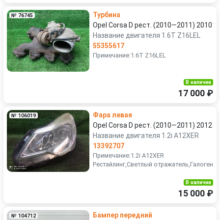
Турбина
№ 76745
Opel Corsa D рест. (2010—2011) 2010
Название двигателя 1.6T Z16LEL
55355617
Примечание:1.6T Z16LEL
В наличии
17 000 ₽
Фара левая
№ 106019
Opel Corsa D рест. (2010—2011) 2012
Название двигателя 1.2i A12XER
13392707
Примечание:1.2i A12XER
Рестайлинг,Светлый отражатель,Галоген
В наличии
15 000 ₽
Бампер передний
№ 104712