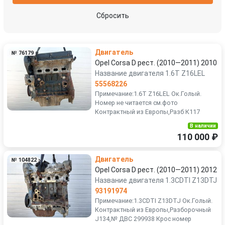
Сбросить
Двигатель
№ 76179
Opel Corsa D рест. (2010—2011) 2010
Название двигателя 1.6T Z16LEL
55568226
Примечание:1.6T Z16LEL Ок.Голый.
Номер не читается см.фото
Контрактный из Европы,Разб К117
В наличии
110 000 ₽
Двигатель
№ 104822
Opel Corsa D рест. (2010—2011) 2012
Название двигателя 1.3CDTI Z13DTJ
93191974
Примечание:1.3CDTI Z13DTJ Ок.Голый.
Контрактный из Европы,Разборочный
J134,№ ДВС 299938 Крос номер