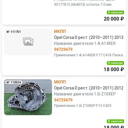
93177813 (664073) остаток 7.0 мм
В наличии
20 000 ₽
МКПП
№ 111751
Opel Corsa D рест. (2010—2011) 2013
Название двигателя 1.4i A14XER
94729479
Примечание:1.4i A14XER F17 C418 Палка
В наличии
18 000 ₽
МКПП
№ 110534
Opel Corsa D рест. (2010—2011) 2012
Название двигателя 1.0i Z10XEP
94729479
Примечание:1.0i Z10XEP F13 C429
В наличии
18 000 ₽