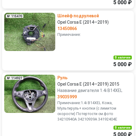
5 000 ₽
Шлейф подрулевой
№ 115470
Opel Corsa E (2014—2019)
13450866
Примечание:
В наличии
5 000 ₽
Руль
№ 114927
Opel Corsa E (2014—2019) 2015
Название двигателя 1.4i B14XEL
39035999
Примечание:1.4i B14XEL Кожа,
Мультируль+ кнопки (с лимитом
скорости) Потертости см.фото
34210940A 34210939A 34192404E
В наличии
5 000 ₽