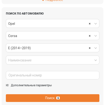
подвеска
рулевое управление
салон
система охлаждения
ПОИСК ПО АВТОМОБИЛЮ
Opel
×
стекла
стеклоочистители
Corsa
×
топливная система
тормозная система
трансмиссия
электрика
E (2014—2019)
×
Наименование
Дополнительные параметры
Поиск
6