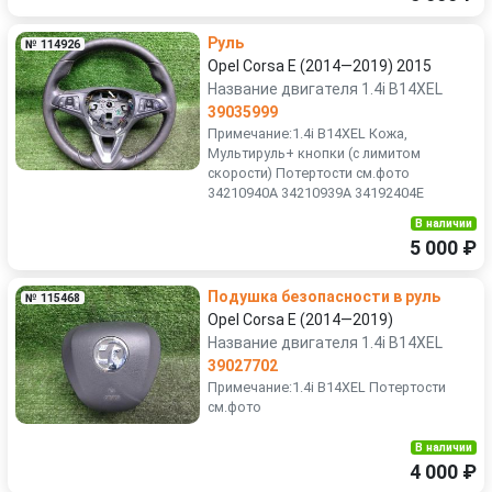
Руль
№ 114926
Opel Corsa E (2014—2019) 2015
Название двигателя 1.4i B14XEL
39035999
Примечание:1.4i B14XEL Кожа,
Мультируль+ кнопки (с лимитом
скорости) Потертости см.фото
34210940A 34210939A 34192404E
В наличии
5 000 ₽
Подушка безопасности в руль
№ 115468
Opel Corsa E (2014—2019)
Название двигателя 1.4i B14XEL
39027702
Примечание:1.4i B14XEL Потертости
см.фото
В наличии
4 000 ₽