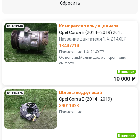
Сбросить
Компрессор кондиционера
№ 101340
Opel Corsa E (2014—2019) 2015
Название двигателя 1.4i Z14XEP
13447214
Примечание:1.4i Z14XEP
Ok,Бензин,Малый дефект крепления
см.фото
В наличии
10 000 ₽
Шлейф подрулевой
№ 115476
Opel Corsa E (2014—2019)
39011423
Примечание:
В наличии