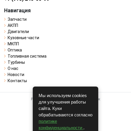
Навигация
Запчасти
АКПП
Двигатели
Кузовные части
МКПП
Оптика
Топливная система
Турбины
О нас
Новости
Контакты
Мы используем cookies
Работает на системе для авторазборок
для улучшения работы
CARRO.
БИЗНЕС
сайта. Куки
обрабатываются согласно
Полная версия
политике
© COPYRIGHT 2026 г.
конфиденциальности
.
v1.1.24