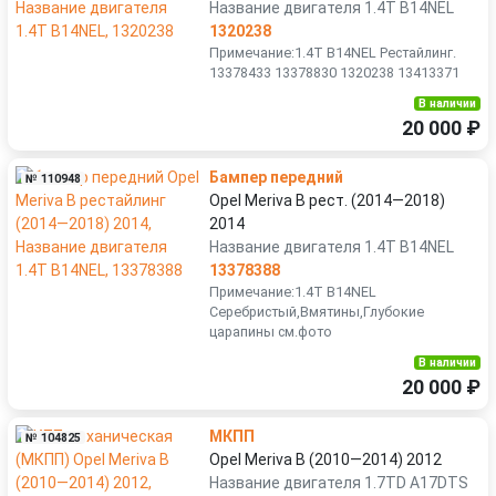
Название двигателя 1.4T B14NEL
1320238
Примечание:1.4T B14NEL Рестайлинг.
13378433 13378830 1320238 13413371
В наличии
20 000 ₽
Бампер передний
№ 110948
Opel Meriva B рест. (2014—2018)
2014
Название двигателя 1.4T B14NEL
13378388
Примечание:1.4T B14NEL
Серебристый,Вмятины,Глубокие
царапины см.фото
В наличии
20 000 ₽
МКПП
№ 104825
Opel Meriva B (2010—2014) 2012
Название двигателя 1.7TD A17DTS