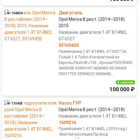
Двигатель
№ 104834
Opel Meriva B рест. (2014—2018)
2015
Название двигателя 1.4T B14NEL
GT6527
93169420
Примечание:1.4T B14NEL GT6527 Ок.
Голый.1.4 Turbo Контрактный из
Европы,Разб №J153 , Кроссы*55578402
5600358 55589197 5600483 93169420
95517729 55594225 5600640...
В наличии
100 000 ₽
Насос ГУР
№ 115405
Opel Meriva B рест. (2014—2018)
Название двигателя 1.4T B14NEL
1609216
Примечание:1.4T B14NEL ( 2015 год )
-Желтая изоляция,Провод