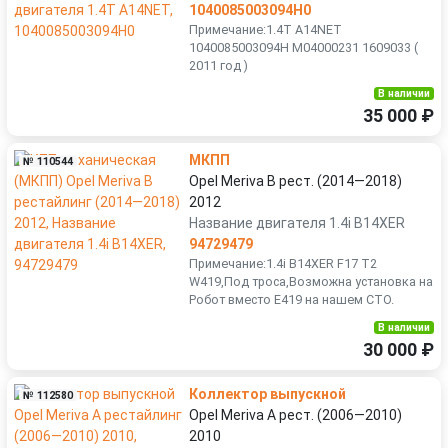
1040085003094H0
Примечание:1.4T A14NET
1040085003094H M04000231 1609033 (
2011 год )
В наличии
35 000 ₽
МКПП
№ 110544
Opel Meriva B рест. (2014—2018)
2012
Название двигателя 1.4i B14XER
94729479
Примечание:1.4i B14XER F17 T2
W419,Под троса,Возможна установка на
Робот вместо E419 на нашем СТО.
В наличии
30 000 ₽
Коллектор выпускной
№ 112580
Opel Meriva A рест. (2006—2010)
2010