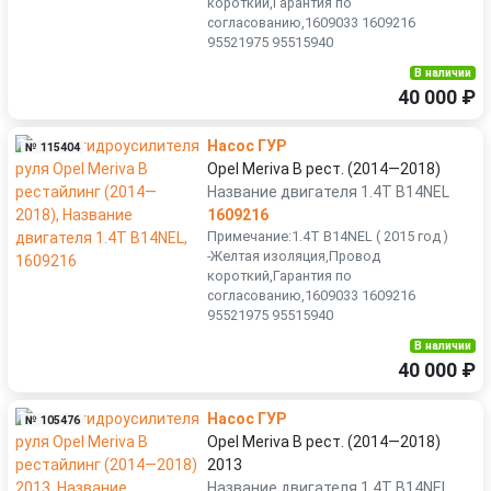
короткий,Гарантия по
согласованию,1609033 1609216
95521975 95515940
В наличии
40 000 ₽
Насос ГУР
№ 115404
Opel Meriva B рест. (2014—2018)
Название двигателя 1.4T B14NEL
1609216
Примечание:1.4T B14NEL ( 2015 год )
-Желтая изоляция,Провод
короткий,Гарантия по
согласованию,1609033 1609216
95521975 95515940
В наличии
40 000 ₽
Насос ГУР
№ 105476
Opel Meriva B рест. (2014—2018)
2013
Название двигателя 1.4T B14NEL