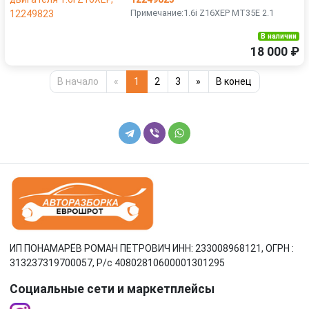
Примечание:1.6i Z16XEP MT35E 2.1
В наличии
18 000 ₽
В начало
«
1
2
3
»
В конец
ИП ПОНАМАРЁВ РОМАН ПЕТРОВИЧ ИНН: 233008968121, ОГРН :
313237319700057, Р/c 40802810600001301295
Социальные сети и маркетплейсы