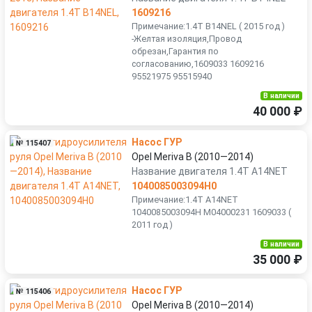
1609216
Примечание:1.4T B14NEL ( 2015 год )
-Желтая изоляция,Провод
обрезан,Гарантия по
согласованию,1609033 1609216
95521975 95515940
В наличии
40 000 ₽
Насос ГУР
№ 115407
Opel Meriva B (2010—2014)
Название двигателя 1.4T A14NET
1040085003094H0
Примечание:1.4T A14NET
1040085003094H M04000231 1609033 (
2011 год )
В наличии
35 000 ₽
Насос ГУР
№ 115406
Opel Meriva B (2010—2014)