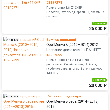
93187271
Примечание:1.6i Z16XEP
Золотой,Глубокие,Царапины,Ржавчина
см.фото
В наличии
25 000 ₽
Бампер передний
№ 115350
Opel Meriva B (2010—2014) 2012
Название двигателя 1.4T A14NET
13267699
Примечание:1.4T A14NET До
рестайлинг, Серебристый, В сборе,
Глубокие царапины см.фото 13267699
1400817
В наличии
20 000 ₽
Решетка радиатора
№ 111712
Opel Meriva B рест. (2014—2018)
2015