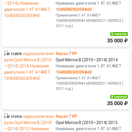
Название двигателя 1.4T A14NET
1040085003094H0
Примечание:1.4T A14NET
1040085003094H M04000231 1609033 (
2011 год )
В наличии
35 000 ₽
Насос ГУР
№ 112079
Opel Meriva B (2010—2014) 2014
Название двигателя 1.4T A14NET
1040085003094H0
Примечание:1.4T A14NET
1040085003094H M04000231 1609033 (
2011 год )
В наличии
35 000 ₽
Насос ГУР
№ 111314
Opel Meriva B (2010—2014) 2013
Название двигателя 1.4T A14NET