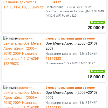
55584372
Примечание:1.7TD A17DTS M32
6ст.Контрактная из Европы,(M32 OFAM0)
(M32-6 WR) Разб J129
В наличии
20 000 ₽
Блок управления двигателем
№ 107886
Opel Meriva A рест. (2006—2010)
2009
Название двигателя 1.6i Z16XEP
12249823
Примечание:1.6i Z16XEP MT35E 2.1
В наличии
18 000 ₽
Блок управления двигателем
№ 107884
Opel Meriva A рест. (2006—2010)
2009
Название двигателя 1.6i Z16XEP
12249823