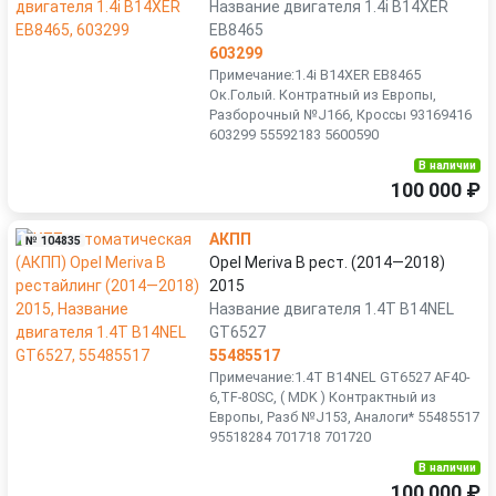
Название двигателя 1.4i B14XER
EB8465
603299
Примечание:1.4i B14XER EB8465
Ок.Голый. Контратный из Европы,
Разборочный №J166, Кроссы 93169416
603299 55592183 5600590
В наличии
100 000 ₽
АКПП
№ 104835
Opel Meriva B рест. (2014—2018)
2015
Название двигателя 1.4T B14NEL
GT6527
55485517
Примечание:1.4T B14NEL GT6527 AF40-
6,TF-80SC, ( MDK ) Контрактный из
Европы, Разб №J153, Аналоги* 55485517
95518284 701718 701720
В наличии
100 000 ₽