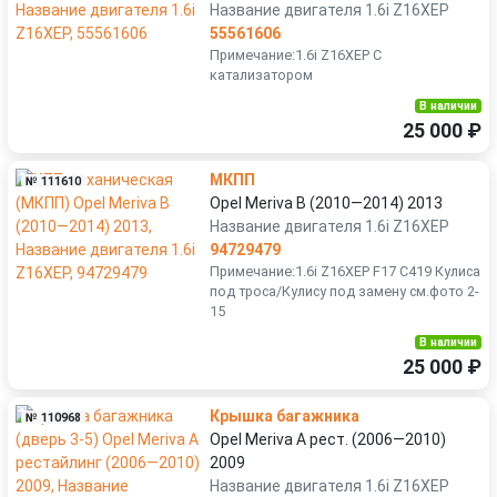
Название двигателя 1.6i Z16XEP
55561606
Примечание:1.6i Z16XEP С
катализатором
В наличии
25 000 ₽
МКПП
№ 111610
Opel Meriva B (2010—2014) 2013
Название двигателя 1.6i Z16XEP
94729479
Примечание:1.6i Z16XEP F17 C419 Кулиса
под троса/Кулису под замену см.фото 2-
15
В наличии
25 000 ₽
Крышка багажника
№ 110968
Opel Meriva A рест. (2006—2010)
2009
Название двигателя 1.6i Z16XEP