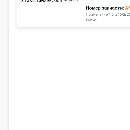
№ 94121
Номер запчасти:
A
Примечание:1.6i Z16XE 2
W394*