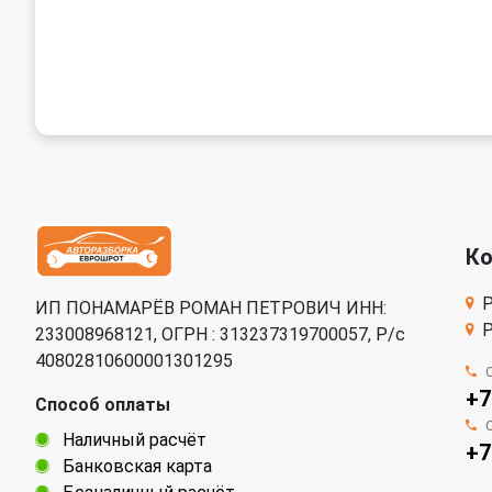
К
Р
ИП ПОНАМАРЁВ РОМАН ПЕТРОВИЧ ИНН:
Р
233008968121, ОГРН : 313237319700057, Р/c
40802810600001301295
+7
Способ оплаты
Наличный расчёт
+7
Банковская карта