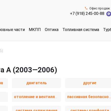
Офис продаж
+7 (918) 245-00-88
зовные части
МКПП
Оптика
Топливная система
Тур
6)
va A (2003—2006)
иа
двигатель
другие
отопление и вентиляция
пассивная безопаснос
система охлаждения
системы комфорта