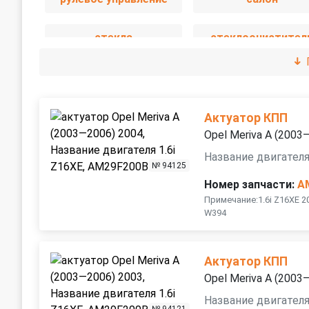
стекла
стеклоочистител
трансмиссия
электрика
Актуатор КПП
Opel Meriva A (2003
Название двигателя
№ 94125
Номер запчасти:
A
Примечание:1.6i Z16XE 2
W394
Актуатор КПП
Opel Meriva A (2003
Название двигателя