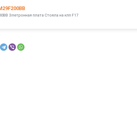
M29F200BB
00BB Элетронная плата Стояла на кпп F17