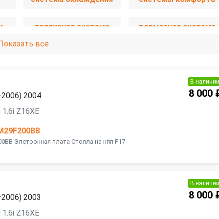
и
топливная система
тормозная система
Показать все
В наличи
8 000 
—2006) 2004
 1.6i Z16XE
M29F200BB
00BB Элетронная плата Стояла на кпп F17
В наличи
8 000 
—2006) 2003
 1.6i Z16XE