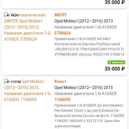
35 000 ₽
МКПП
№ 94247
Opel Mokka I (2012—2016) 2013
Название двигателя 1.6i A16XER
5700624
Примечание:1.6i A16XER MC4467
Контрактная из Европы,Разборочный
J98,(MFH) D16 ТРАНСМИССИЯ РУЧНОГО
УПРАВЛЕНИЯ ,Кроссы 95522193 5700815
В наличии
35 000 ₽
Капот
№ 110748
Opel Mokka I (2012—2016) 2015
Название двигателя 1.6i A16XER
1160093
Примечание:1.6i A16XER До рестайлинг/
Рестайлинг (Снят с до рест),Белый,Не
большой залом,Сколы см.фото 1160093
1160091 94536913 42372135. Цена без
шумоизоляции.