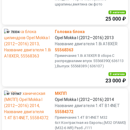
царапины,вмятина см.фото
В наличии
25 000 ₽
Головка блока
№ 73334
Opel Mokka I (2012—2016) 2013
Название двигателя 1.8i A18XER
55568363
Примечание:1.8i A18XER В сборе.С
распредвалами впуск 55568390( 636113
),Выпуск 55568389 ( 636107 )
В наличии
23 000 ₽
МКПП
№ 101947
Opel Mokka I (2012—2016) 2014
Название двигателя 1.4T B14NET
55584372
Примечание:1.4T B14NET M32
6ст.Контрактная из Европы,(M32 OFAM0)
(M32-6 WR) Разб J111