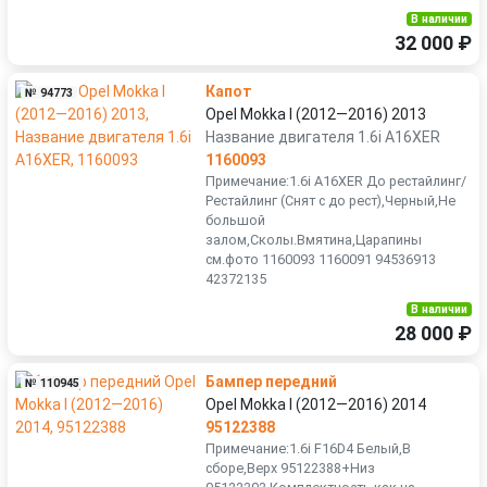
В наличии
32 000 ₽
Капот
№ 94773
Opel Mokka I (2012—2016) 2013
Название двигателя 1.6i A16XER
1160093
Примечание:1.6i A16XER До рестайлинг/
Рестайлинг (Снят с до рест),Черный,Не
большой
залом,Сколы.Вмятина,Царапины
см.фото 1160093 1160091 94536913
42372135
В наличии
28 000 ₽
Бампер передний
№ 110945
Opel Mokka I (2012—2016) 2014
95122388
Примечание:1.6i F16D4 Белый,В
сборе,Верх 95122388+Низ