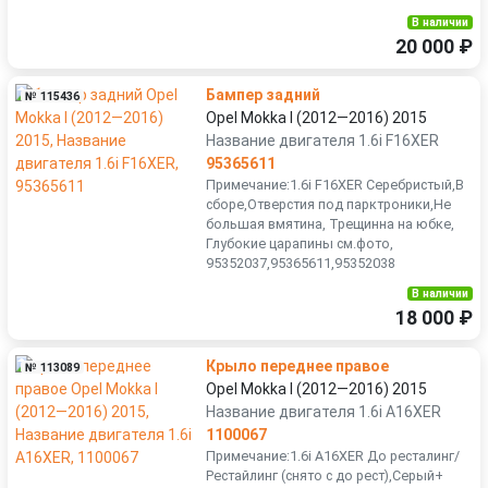
В наличии
20 000 ₽
Бампер задний
№ 115436
Opel Mokka I (2012—2016) 2015
Название двигателя 1.6i F16XER
95365611
Примечание:1.6i F16XER Серебристый,В
сборе,Отверстия под парктроники,Не
большая вмятина, Трещинна на юбке,
Глубокие царапины см.фото,
95352037,95365611,95352038
В наличии
18 000 ₽
Крыло переднее правое
№ 113089
Opel Mokka I (2012—2016) 2015
Название двигателя 1.6i A16XER
1100067
Примечание:1.6i A16XER До ресталинг/
Рестайлинг (снято с до рест),Серый+