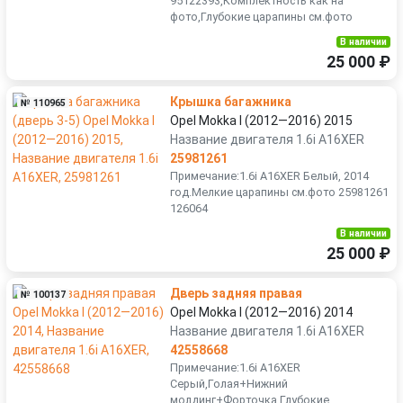
95122393,Комплектность как на
фото,Глубокие царапины см.фото
В наличии
25 000 ₽
Крышка багажника
№ 110965
Opel Mokka I (2012—2016) 2015
Название двигателя 1.6i A16XER
25981261
Примечание:1.6i A16XER Белый, 2014
год.Мелкие царапины см.фото 25981261
126064
В наличии
25 000 ₽
Дверь задняя правая
№ 100137
Opel Mokka I (2012—2016) 2014
Название двигателя 1.6i A16XER
42558668
Примечание:1.6i A16XER
Серый,Голая+Нижний
молдинг+Форточка.Глубокие