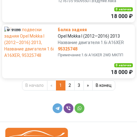
1216735 95095501.Вздутие лака
В наличии
18 000 ₽
Балка задняя
№ 91099
Opel Mokka I (2012—2016) 2013
Название двигателя 1.6i A16XER
95325748
Примечание:1.6i A16XER 2WD МКПП
В наличии
18 000 ₽
В начало
«
1
2
3
»
В конец