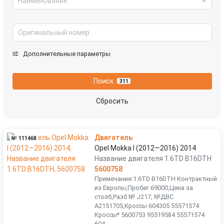
Наименование
Дополнительные параметры
Поиск
311
Сбросить
Двигатель
№ 111468
Opel Mokka I (2012—2016) 2014
Название двигателя 1.6TD B16DTH
5600758
Примечание:1.6TD B16DTH Контрактный
из Европы,Пробег 69000,Цена за
столб,Разб № J217, №ДВС
A2151705,Кроссы 604305 55571574
Кроссы* 5600753 95519584 55571574
604...