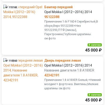
Бампер передний
№ 115165
Opel Mokka I (2012—2016) 2014
95122388
Примечание:1.6i F16D4 Серебристый,В
сборе,Верх 95122388+Низ
95122393,ПТФ (линзы),
Парктроники,Глубокие царапины
см.фото
В наличии
45 000 ₽
Дверь передняя левая
№ 110560
Opel Mokka I (2012—2016) 2014
Название двигателя 1.8 A18XER
42342191
Примечание:1.8 A18XER Белый,+Нижний
молдинг+ форточка. Вмятины,Мелкие
царапины см.фото
В наличии
45 000 ₽