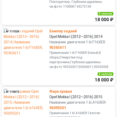
Повторитель, Глубокие царапины
см.фото 1100067 43272138
В наличии
18 000 ₽
Бампер задний
№ 111024
Opel Mokka I (2012—2016) 2014
Название двигателя 1.6i F16XER
95365611
Примечание:1.6i F16XER Белый,В
сборе,Отверстия под
парктроники,Глубокие царапины
см.фото 95352037,95365611,95352038
В наличии
18 000 ₽
Фара правая
№ 110672
Opel Mokka I (2012—2016) 2015
Название двигателя 1.6i A16XER
95095501
Примечание:1.6i A16XER Галоген