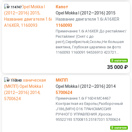
Капот
№ 114747
Opel Mokka I (2012—2016) 2015
Название двигателя 1.6i A16XER
1160093
Примечание:1.6i A16XER До рестайлинг/
Рестайлинг (Снят с до
рест),Серебристый,Сколы,Не большая
вмятина, Глубокая царапина см.фото
1160093 1160091 94536913 423721...
В наличии
35 000 ₽
МКПП
№ 110540
Opel Mokka I (2012—2016) 2014
5700624
Примечание:1.6i F16D4 MC4467
Контрактная из Европы,Разборочный
J186,(MFH) D16 ТРАНСМИССИЯ
РУЧНОГО УПРАВЛЕНИЯ ,Кроссы
95522193 5700815 25187331 5700624
В наличии