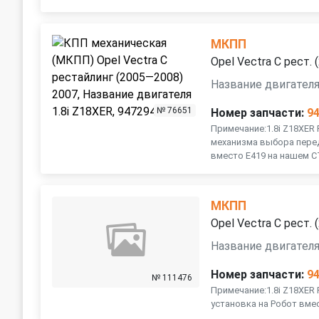
МКПП
Opel Vectra C рест.
Название двигателя
№ 76651
Номер запчасти:
9
Примечание:1.8i Z18XER 
механизма выбора перед
вместо E419 на нашем С
МКПП
Opel Vectra C рест.
Название двигателя
Номер запчасти:
9
№ 111476
Примечание:1.8i Z18XER
установка на Робот вме