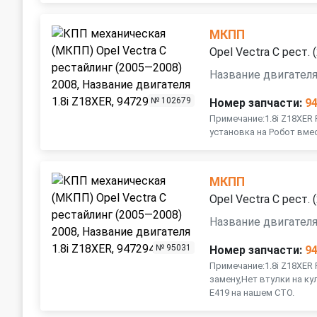
МКПП
Opel Vectra C рест.
Название двигателя
№ 102679
Номер запчасти:
9
Примечание:1.8i Z18XER
установка на Робот вме
МКПП
Opel Vectra C рест.
Название двигателя
№ 95031
Номер запчасти:
9
Примечание:1.8i Z18XER
замену,Нет втулки на к
E419 на нашем СТО.