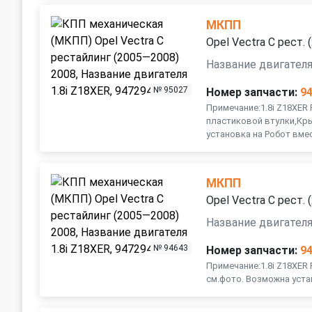
МКПП
Opel Vectra C рест.
Название двигателя
№ 95027
Номер запчасти:
9
Примечание:1.8i Z18XER 
пластиковой втулки,Кр
установка на Робот вме
МКПП
Opel Vectra C рест.
Название двигателя
№ 94643
Номер запчасти:
9
Примечание:1.8i Z18XER
см.фото. Возможна уста