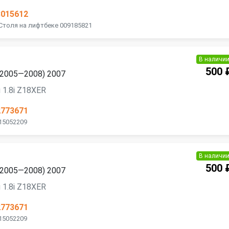
3015612
 Столя на лифтбеке 009185821
В наличи
500 
 (2005—2008) 2007
 1.8i Z18XER
2773671
 15052209
В наличи
500 
 (2005—2008) 2007
 1.8i Z18XER
2773671
 15052209