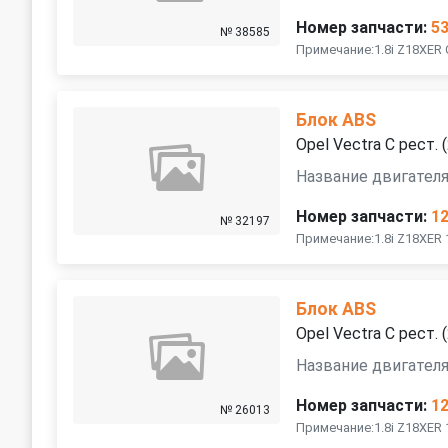
Номер запчасти:
5
№ 38585
Примечание:1.8i Z18XER
Блок ABS
Opel Vectra C рест.
Название двигателя
Номер запчасти:
1
№ 32197
Примечание:1.8i Z18XER
Блок ABS
Opel Vectra C рест.
Название двигателя
Номер запчасти:
1
№ 26013
Примечание:1.8i Z18XER