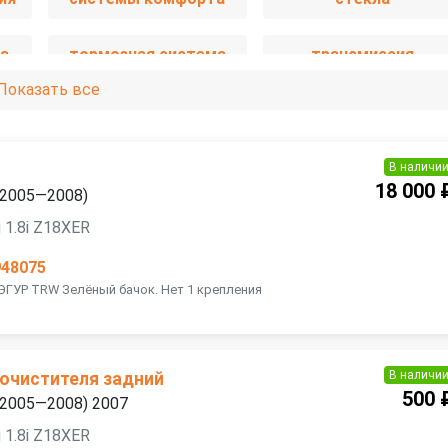
а
тормозная система
трансмиссия
Показать все
В наличи
18 000 
 (2005—2008)
 1.8i Z18XER
948075
 ЭГУР TRW Зелёный бачок. Нет 1 крепления
В наличи
очистителя задний
500 
 (2005—2008) 2007
 1.8i Z18XER