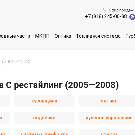
Офис продаж
+7 (918) 245-00-88
зовные части
МКПП
Оптика
Топливная система
Тур
г (2005—2008)
ra C рестайлинг (2005—2008)
кузовщина
оптика
пассивная безопасность
подвеска
рулевое управление
ия
системы комфорта
стекла