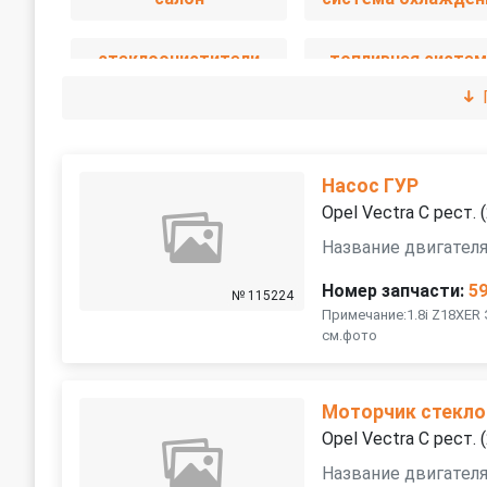
стеклоочистители
топливная систем
электрика
Насос ГУР
Opel Vectra C рест.
Название двигателя
Номер запчасти:
5
№ 115224
Примечание:1.8i Z18XER
см.фото
Моторчик стекло
Opel Vectra C рест.
Название двигателя