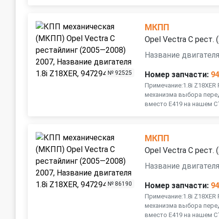
МКПП
Opel Vectra C рест.
Название двигателя
№ 92525
Номер запчасти:
9
Примечание:1.8i Z18XER 
механизма выбора перед
вместо E419 на нашем СТ
МКПП
Opel Vectra C рест.
Название двигателя
№ 86190
Номер запчасти:
9
Примечание:1.8i Z18XER 
механизма выбора перед
вместо E419 на нашем С