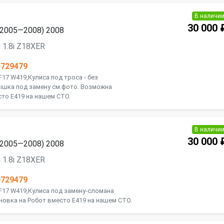
В наличи
30 000 
 (2005—2008) 2008
 1.8i Z18XER
4729479
F17 W419,Кулиса под троса - без
ышка под замену см.фото. Возможна
сто E419 на нашем СТО.
В наличи
30 000 
 (2005—2008) 2008
 1.8i Z18XER
4729479
 F17 W419,Кулиса под замену-сломана
новка на Робот вместо E419 на нашем СТО.