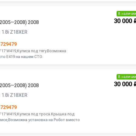
В наличи
30 000 
 (2005—2008) 2008
 1.8i Z18XER
4729479
 F17 W419,Кулиса под тягу.Возможна
сто E419 на нашем СТО.
В наличи
30 000 
 (2005—2008) 2008
 1.8i Z18XER
4729479
 F17 W419,Кулиса под троса.Крышка под
улисе,Возможна установка на Робот вместо