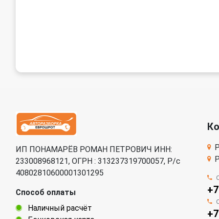
К
Р
ИП ПОНАМАРЁВ РОМАН ПЕТРОВИЧ ИНН:
Р
233008968121, ОГРН : 313237319700057, Р/c
40802810600001301295
+7
Способ оплаты
Наличный расчёт
+7