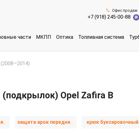
Офис продаж
+7 (918) 245-00-88
зовные части
МКПП
Оптика
Топливная система
Тур
 (2008—2014)
(подкрылок) Opel Zafira B
защита арок передняя левая (подкрылок)
защита арок передняя правая (подкрылок)
крюк буксировочный