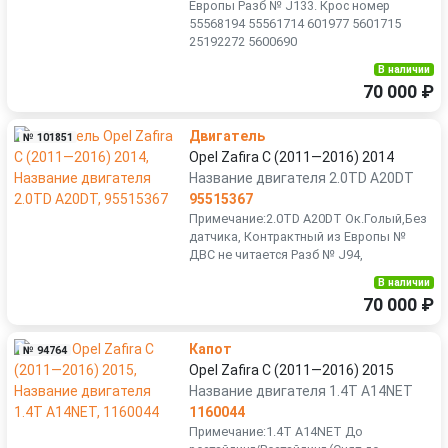
Европы Разб № J133. Крос номер
55568194 55561714 601977 5601715
25192272 5600690
В наличии
70 000 ₽
Двигатель
№ 101851
Opel Zafira C (2011—2016) 2014
Название двигателя 2.0TD A20DT
95515367
Примечание:2.0TD A20DT Ок.Голый,Без
датчика, Контрактный из Европы №
ДВС не читается Разб № J94,
В наличии
70 000 ₽
Капот
№ 94764
Opel Zafira C (2011—2016) 2015
Название двигателя 1.4T A14NET
1160044
Примечание:1.4T A14NET До