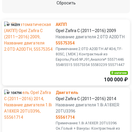
Сбросить
АКПП
№ 94239
Opel Zafira C (2011—2016) 2009
Название двигателя 2.0TD A20DTH
55575354
Примечание:2.0TD A20DTH AF40-6,TF-
80SC, ( MDK ) Контрактный из
Европы,Разб №J91,Аналоги* 55571446
55485515 55575354 55583239 55571447
В наличии
100 000 ₽
Двигатель
№ 104794
Opel Zafira C (2011—2016) 2014
Название двигателя 1.8i A18XER
20TU3396
55561714
Примечание:1.8i A18XER 20TU3396
Ок.Голый + Ванусы. Контрактный из