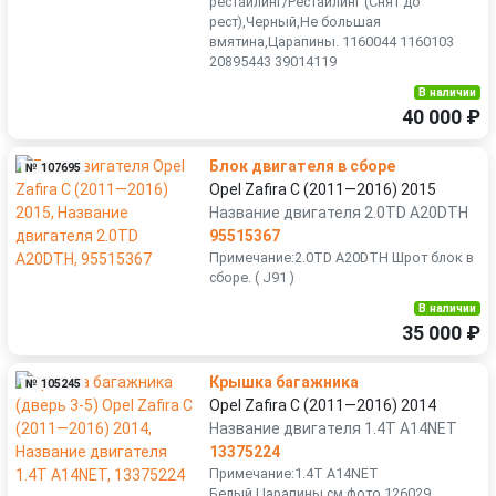
рестайлинг/Рестайлинг (Снят до
рест),Черный,Не большая
вмятина,Царапины. 1160044 1160103
20895443 39014119
В наличии
40 000 ₽
Блок двигателя в сборе
№ 107695
Opel Zafira C (2011—2016) 2015
Название двигателя 2.0TD A20DTH
95515367
Примечание:2.0TD A20DTH Шрот блок в
сборе. ( J91 )
В наличии
35 000 ₽
Крышка багажника
№ 105245
Opel Zafira C (2011—2016) 2014
Название двигателя 1.4T A14NET
13375224
Примечание:1.4T A14NET
Белый,Царапины см.фото 126029