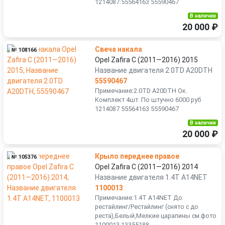
1214087 55564163 55590467
В наличии
20 000 ₽
Свеча накала
№ 108166
Opel Zafira C (2011—2016) 2015
Название двигателя 2.0TD A20DTH
55590467
Примечание:2.0TD A20DTH Ок.
Комплект 4шт. По штучно 6000 руб
1214087 55564163 55590467
В наличии
20 000 ₽
Крыло переднее правое
№ 105376
Opel Zafira C (2011—2016) 2014
Название двигателя 1.4T A14NET
1100013
Примечание:1.4T A14NET До
рестайлинг/Рестайлинг (снято с до
реста),Белый,Мелкие царапины см.фото
1100013 13355188