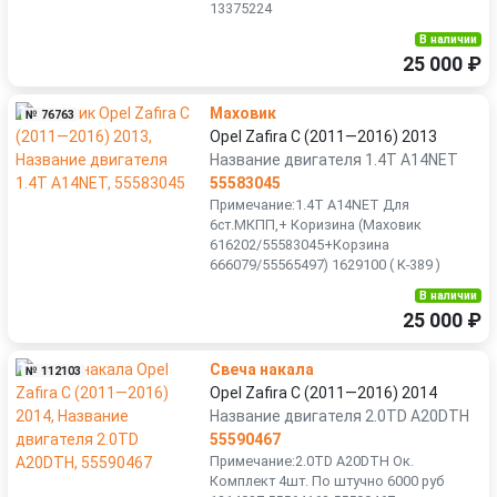
13375224
В наличии
25 000 ₽
Маховик
№ 76763
Opel Zafira C (2011—2016) 2013
Название двигателя 1.4T A14NET
55583045
Примечание:1.4T A14NET Для
6ст.МКПП,+ Коризина (Маховик
616202/55583045+Корзина
666079/55565497) 1629100 ( К-389 )
В наличии
25 000 ₽
Свеча накала
№ 112103
Opel Zafira C (2011—2016) 2014
Название двигателя 2.0TD A20DTH
55590467
Примечание:2.0TD A20DTH Ок.
Комплект 4шт. По штучно 6000 руб