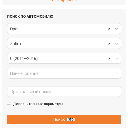
салон
система охлаждения
системы комфорта
стекла
ПОИСК ПО АВТОМОБИЛЮ
Opel
×
стеклоочистители
топливная система
Zafira
×
трансмиссия
электрика
C (2011—2016)
×
Наименование
Дополнительные параметры
Поиск
350