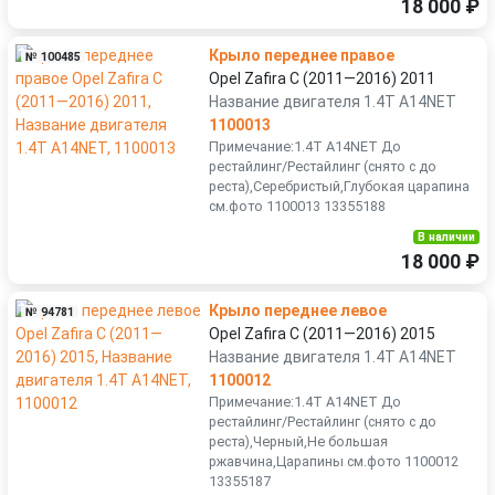
18 000 ₽
Крыло переднее правое
№ 100485
Opel Zafira C (2011—2016) 2011
Название двигателя 1.4T A14NET
1100013
Примечание:1.4T A14NET До
рестайлинг/Рестайлинг (снято с до
реста),Серебристый,Глубокая царапина
см.фото 1100013 13355188
В наличии
18 000 ₽
Крыло переднее левое
№ 94781
Opel Zafira C (2011—2016) 2015
Название двигателя 1.4T A14NET
1100012
Примечание:1.4T A14NET До
рестайлинг/Рестайлинг (снято с до
реста),Черный,Не большая
ржавчина,Царапины см.фото 1100012
13355187