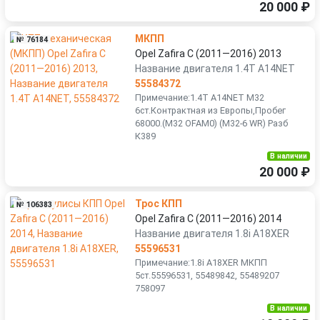
20 000 ₽
МКПП
№ 76184
Opel Zafira C (2011—2016) 2013
Название двигателя 1.4T A14NET
55584372
Примечание:1.4T A14NET M32
6ст.Контрактная из Европы,Пробег
68000.(M32 OFAM0) (M32-6 WR) Разб
К389
В наличии
20 000 ₽
Трос КПП
№ 106383
Opel Zafira C (2011—2016) 2014
Название двигателя 1.8i A18XER
55596531
Примечание:1.8i A18XER МКПП
5ст.55596531, 55489842, 55489207
758097
В наличии