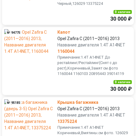
Черный,126029 13375224
В наличии
30 000 ₽
Капот
№ 94775
Opel Zafira C (2011—2016) 2013
Название двигателя 1.4T A14NET
1160044
Примечание:1.4T A14NET До
рестайлинг/Рестайлинг(Снят с до
рест),Коричневый,Замят см.фото
1160044 1160103 20895443 39014119
В наличии
30 000 ₽
Крышка багажника
№ 95185
Opel Zafira C (2011—2016) 2013
Название двигателя 1.4T A14NET
13375224
Примечание:1.4T A14NET
Коричневый,Вмятины.см фото. 126029