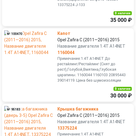
13375224 J-133
В наличии
35 000 ₽
Капот
№ 100470
Opel Zafira C (2011—2016) 2015
Название двигателя 1.4T A14NET
1160044
Примечание:1.4T A14NET До
рестайлинг/Рестайлинг (Снят до
рест),Голубой,Вмятина,Глубокая
царапины. 1160044 1160103 20895443
39014119. Цена без шумоизоляции
В наличии
30 000 ₽
Крышка багажника
№ 95183
Opel Zafira C (2011—2016) 2015
Название двигателя 1.4T A14NET
13375224
Примечание:1.4T A14NET