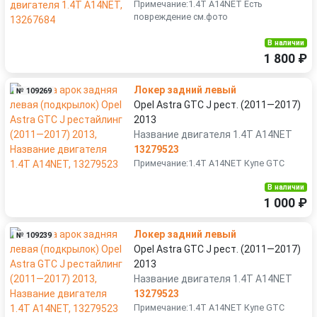
Примечание:1.4T A14NET Есть
повреждение см.фото
В наличии
1 800 ₽
Локер задний левый
№ 109269
Opel Astra GTC J рест. (2011—2017)
2013
Название двигателя 1.4T A14NET
13279523
Примечание:1.4T A14NET Купе GTC
В наличии
1 000 ₽
Локер задний левый
№ 109239
Opel Astra GTC J рест. (2011—2017)
2013
Название двигателя 1.4T A14NET
13279523
Примечание:1.4T A14NET Купе GTC