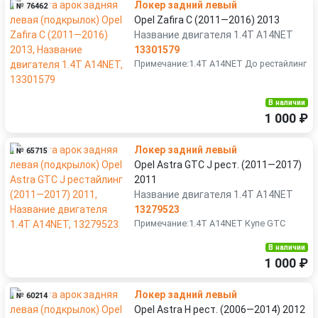
Локер задний левый
№ 76462
Opel Zafira C (2011—2016) 2013
Название двигателя 1.4T A14NET
13301579
Примечание:1.4T A14NET До рестайлинг
В наличии
1 000 ₽
Локер задний левый
№ 65715
Opel Astra GTC J рест. (2011—2017)
2011
Название двигателя 1.4T A14NET
13279523
Примечание:1.4T A14NET Купе GTC
В наличии
1 000 ₽
Локер задний левый
№ 60214
Opel Astra H рест. (2006—2014) 2012