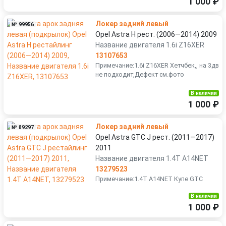
1 000 ₽
Локер задний левый
№ 99956
Opel Astra H рест. (2006—2014) 2009
Название двигателя 1.6i Z16XER
13107653
Примечание:1.6i Z16XER Хетчбек,, на 3дв
не подходит,Дефект см.фото
В наличии
1 000 ₽
Локер задний левый
№ 89297
Opel Astra GTC J рест. (2011—2017)
2011
Название двигателя 1.4T A14NET
13279523
Примечание:1.4T A14NET Купе GTC
В наличии
1 000 ₽