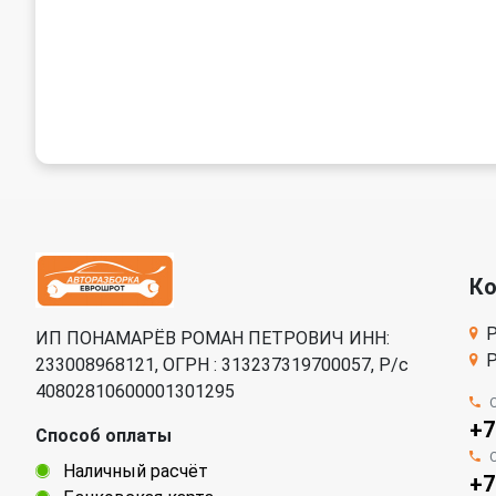
К
Р
ИП ПОНАМАРЁВ РОМАН ПЕТРОВИЧ ИНН:
Р
233008968121, ОГРН : 313237319700057, Р/c
40802810600001301295
+7
Способ оплаты
Наличный расчёт
+7