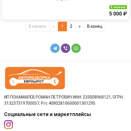
В наличии
5 000 ₽
В начало
«
1
2
»
В конец
ИП ПОНАМАРЁВ РОМАН ПЕТРОВИЧ ИНН: 233008968121, ОГРН :
313237319700057, Р/c 40802810600001301295
Социальные сети и маркетплейсы