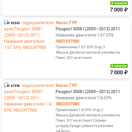
В наличии
7 000 ₽
Насос ГУР
№ 83343
Peugeot 3008 I (2009—2013) 2011
Название двигателя 1.6T EP6
9803397980
Примечание:1.6T EP6 Эгур,3
Фишки,Двойной силовой разъём,На
Пежо 307 не встанет.
В наличии
7 000 ₽
Насос ГУР
№ 87398
Peugeot 3008 I (2009—2013) 2011
Название двигателя 1.6i EP6
9803397980
Примечание:1.6i EP6 Эгур,3
Фишки,Двойной силовой разъём,На
Пежо 307 не встанет.Сломан
штуцер,Среды ремонта разьема
см.фото