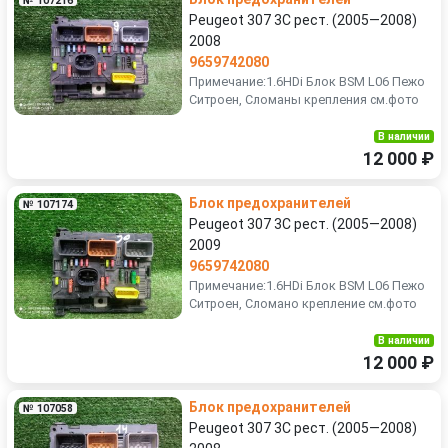
№ 107216
Peugeot 307 3C рест. (2005—2008)
2008
9659742080
Примечание:1.6HDi Блок BSM L06 Пежо
Ситроен, Сломаны крепления см.фото
В наличии
12 000 ₽
Блок предохранителей
№ 107174
Peugeot 307 3C рест. (2005—2008)
2009
9659742080
Примечание:1.6HDi Блок BSM L06 Пежо
Ситроен, Сломано крепление см.фото
В наличии
12 000 ₽
Блок предохранителей
№ 107058
Peugeot 307 3C рест. (2005—2008)