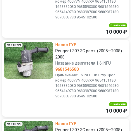
номер 4007VN 4007XV 9654151180
1623832080 9685590380 9681546580
9654149780 9680987080 9680987180
9670308780 9645102580
В наличии
10 000 ₽
Насос ГУР
№ 110721
Peugeot 307 3C рест. (2005—2008)
2008
Название двигателя 1.6i NFU
9681546580
Примечание:1.6i NFU Ок.Эгур Крос
номер 4007VN 4007XV 9654151180
1623832080 9685590380 9681546580
9654149780 9680987080 9680987180
9670308780 9645102580
В наличии
10 000 ₽
Насос ГУР
№ 110720
Peugeot 307 3C рест. (2005—2008)