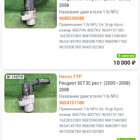
2008
Название двигателя 1.6i NFU
9685590380
Примечание:1.6i NFU Ок.Эгур Крос
номер 4007VN 4007XV 9654151180
1623832080 9685590380 9681546580
9654149780 9680987080 9680987180
9670308780 9645102580
В наличии
10 000 ₽
Насос ГУР
№ 110719
Peugeot 307 3C рест. (2005—2008)
2008
Название двигателя 1.6i NFU
9654151180
Примечание:1.6i NFU Ок.Эгур Крос
номер 4007VN 4007XV 9654151180
1623832080 9685590380 9681546580
9654149780 9680987080 9680987180
9670308780 9645102580