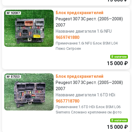
Блок предохранителей
№ 92087
Peugeot 307 3C рест. (2005—2008)
2007
Название двигателя 1.6i NFU
9659741880
Примечание:1.6i NFU Блок BSM L04
Пежо Ситроен
В наличии
15 000 ₽
Блок предохранителей
№ 87553
Peugeot 307 3C рест. (2005—2008)
2007
Название двигателя 1.6TD HDi
9657718780
Примечание:1.6TD HDi Блок BSM L06
Siemens Сломано крепление см.фото
В наличии
15 000 ₽