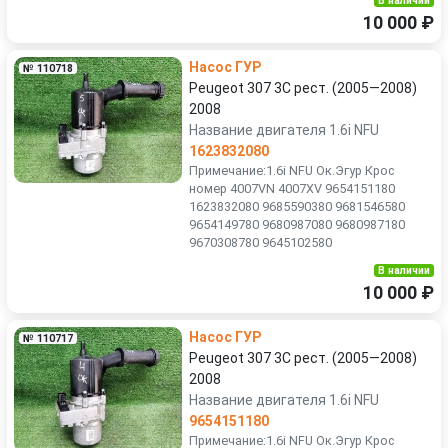
В наличии
10 000 ₽
Насос ГУР
№ 110718
Peugeot 307 3C рест. (2005—2008)
2008
Название двигателя 1.6i NFU
1623832080
Примечание:1.6i NFU Ок.Эгур Крос
номер 4007VN 4007XV 9654151180
1623832080 9685590380 9681546580
9654149780 9680987080 9680987180
9670308780 9645102580
В наличии
10 000 ₽
Насос ГУР
№ 110717
Peugeot 307 3C рест. (2005—2008)
2008
Название двигателя 1.6i NFU
9654151180
Примечание:1.6i NFU Ок.Эгур Крос