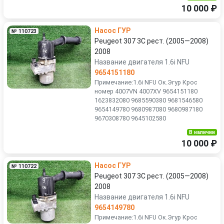
10 000 ₽
Насос ГУР
№ 110723
Peugeot 307 3C рест. (2005—2008)
2008
Название двигателя 1.6i NFU
9654151180
Примечание:1.6i NFU Ок.Эгур Крос
номер 4007VN 4007XV 9654151180
1623832080 9685590380 9681546580
9654149780 9680987080 9680987180
9670308780 9645102580
В наличии
10 000 ₽
Насос ГУР
№ 110722
Peugeot 307 3C рест. (2005—2008)
2008
Название двигателя 1.6i NFU
9654149780
Примечание:1.6i NFU Ок.Эгур Крос