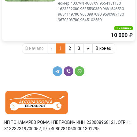
номер 4007VN 4007XV 9654151180
1623832080 9685590380 9681546580
9654149780 9680987080 9680987180
9670308780 9645102580
В наличии
10 000 ₽
В начало
«
1
2
3
»
В конец
ИП ПОНАМАРЁВ РОМАН ПЕТРОВИЧ ИНН: 233008968121, ОГРН :
313237319700057, Р/c 40802810600001301295