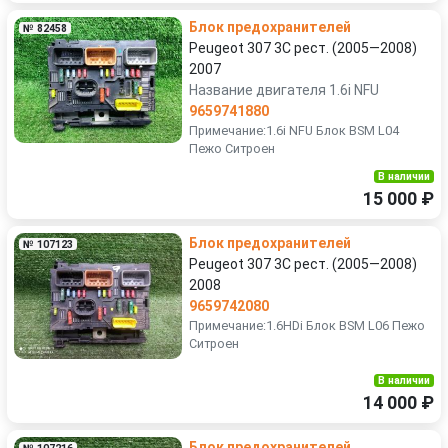
Блок предохранителей
№ 82458
Peugeot 307 3C рест. (2005—2008)
2007
Название двигателя 1.6i NFU
9659741880
Примечание:1.6i NFU Блок BSM L04
Пежо Ситроен
В наличии
15 000 ₽
Блок предохранителей
№ 107123
Peugeot 307 3C рест. (2005—2008)
2008
9659742080
Примечание:1.6HDi Блок BSM L06 Пежо
Ситроен
В наличии
14 000 ₽
Блок предохранителей