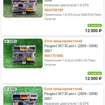
2008
Название двигателя 1.6i EP6
9664706180
Примечание:1.6i EP6 Блок BSM R04 Пежо
Ситроен
В наличии
12 000 ₽
Блок предохранителей
№ 92089
Peugeot 307 3C рест. (2005—2008)
2007
9661707880
Примечание:1.6i Блок BSM L03 Пежо
Ситроен
В наличии
12 000 ₽
Блок предохранителей
№ 82468
Peugeot 307 3C рест. (2005—2008)
2007
Название двигателя 1.6i EP6