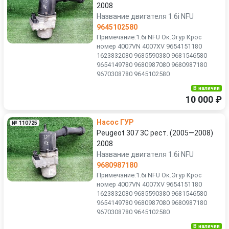
2008
Название двигателя 1.6i NFU
9645102580
Примечание:1.6i NFU Ок.Эгур Крос
номер 4007VN 4007XV 9654151180
1623832080 9685590380 9681546580
9654149780 9680987080 9680987180
9670308780 9645102580
В наличии
10 000 ₽
Насос ГУР
№ 110725
Peugeot 307 3C рест. (2005—2008)
2008
Название двигателя 1.6i NFU
9680987180
Примечание:1.6i NFU Ок.Эгур Крос
номер 4007VN 4007XV 9654151180
1623832080 9685590380 9681546580
9654149780 9680987080 9680987180
9670308780 9645102580
В наличии