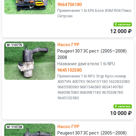
9664706180
Примечание:1.6i EP6 Блок BSM R04 Пежо
Ситроен
В наличии
12 000 ₽
Насос ГУР
№ 110775
Peugeot 307 3C рест. (2005—2008)
2008
Название двигателя 1.6i NFU
9645102580
Примечание:1.6i NFU Эгур Крос номер
4007VN 4007XV 9654151180 1623832080
9685590380 9681546580 9654149780
9680987080 9680987180 9670308780
9645102580
В наличии
10 000 ₽
Насос ГУР
№ 110728
Peugeot 307 3C рест. (2005—2008)