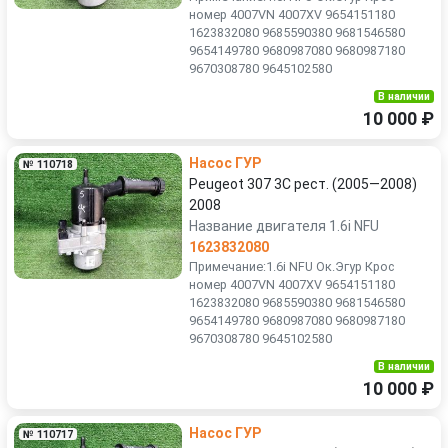
номер 4007VN 4007XV 9654151180
1623832080 9685590380 9681546580
9654149780 9680987080 9680987180
9670308780 9645102580
В наличии
10 000 ₽
Насос ГУР
№ 110718
Peugeot 307 3C рест. (2005—2008)
2008
Название двигателя 1.6i NFU
1623832080
Примечание:1.6i NFU Ок.Эгур Крос
номер 4007VN 4007XV 9654151180
1623832080 9685590380 9681546580
9654149780 9680987080 9680987180
9670308780 9645102580
В наличии
10 000 ₽
Насос ГУР
№ 110717