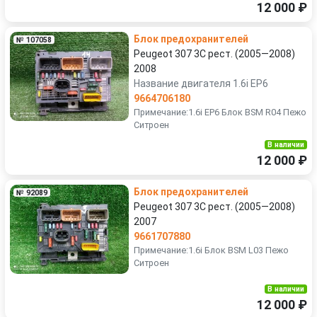
12 000 ₽
Блок предохранителей
№ 107058
Peugeot 307 3C рест. (2005—2008)
2008
Название двигателя 1.6i EP6
9664706180
Примечание:1.6i EP6 Блок BSM R04 Пежо
Ситроен
В наличии
12 000 ₽
Блок предохранителей
№ 92089
Peugeot 307 3C рест. (2005—2008)
2007
9661707880
Примечание:1.6i Блок BSM L03 Пежо
Ситроен
В наличии
12 000 ₽