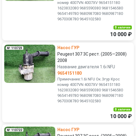
номер 4007VN 4007XV 9654151180
1623832080 9685590380 9681546580
9654149780 9680987080 9680987180
9670308780 9645102580
В наличии
10 000 ₽
Насос ГУР
№ 110723
Peugeot 307 3C рест. (2005—2008)
2008
Название двигателя 1.6i NFU
9654151180
Примечание:1.6i NFU Ок.Эгур Крос
номер 4007VN 4007XV 9654151180
1623832080 9685590380 9681546580
9654149780 9680987080 9680987180
9670308780 9645102580
В наличии
10 000 ₽
Насос ГУР
№ 110722