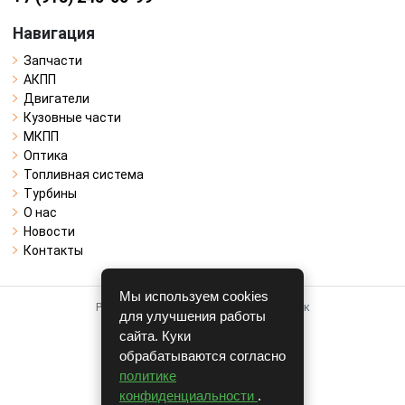
Навигация
Запчасти
АКПП
Двигатели
Кузовные части
МКПП
Оптика
Топливная система
Турбины
О нас
Новости
Контакты
Мы используем cookies
Работает на системе для авторазборок
для улучшения работы
CARRO.
БИЗНЕС
сайта. Куки
обрабатываются согласно
Полная версия
политике
© COPYRIGHT 2026 г.
конфиденциальности
.
v1.1.24