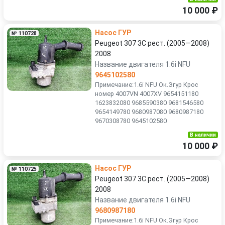
10 000 ₽
Насос ГУР
№ 110728
Peugeot 307 3C рест. (2005—2008)
2008
Название двигателя 1.6i NFU
9645102580
Примечание:1.6i NFU Ок.Эгур Крос
номер 4007VN 4007XV 9654151180
1623832080 9685590380 9681546580
9654149780 9680987080 9680987180
9670308780 9645102580
В наличии
10 000 ₽
Насос ГУР
№ 110725
Peugeot 307 3C рест. (2005—2008)
2008
Название двигателя 1.6i NFU
9680987180
Примечание:1.6i NFU Ок.Эгур Крос