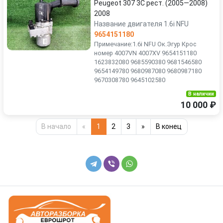
Peugeot 307 3C рест. (2005—2008)
2008
Название двигателя 1.6i NFU
9654151180
Примечание:1.6i NFU Ок.Эгур Крос
номер 4007VN 4007XV 9654151180
1623832080 9685590380 9681546580
9654149780 9680987080 9680987180
9670308780 9645102580
В наличии
10 000 ₽
В начало
«
1
2
3
»
В конец