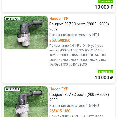
В наличии
10 000 ₽
Насос ГУР
№ 110720
Peugeot 307 3C рест. (2005—2008)
2008
Название двигателя 1.6i NFU
9685590380
Примечание:1.6i NFU Ок.Эгур Крос
номер 4007VN 4007XV 9654151180
1623832080 9685590380 9681546580
9654149780 9680987080 9680987180
9670308780 9645102580
В наличии
10 000 ₽
Насос ГУР
№ 110719
Peugeot 307 3C рест. (2005—2008)
2008
Название двигателя 1.6i NFU
9654151180
Примечание:1.6i NFU Ок.Эгур Крос