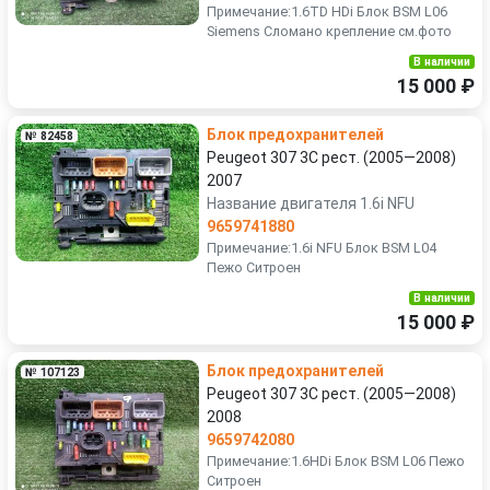
Примечание:1.6TD HDi Блок BSM L06
Siemens Сломано крепление см.фото
В наличии
15 000 ₽
Блок предохранителей
№ 82458
Peugeot 307 3C рест. (2005—2008)
2007
Название двигателя 1.6i NFU
9659741880
Примечание:1.6i NFU Блок BSM L04
Пежо Ситроен
В наличии
15 000 ₽
Блок предохранителей
№ 107123
Peugeot 307 3C рест. (2005—2008)
2008
9659742080
Примечание:1.6HDi Блок BSM L06 Пежо
Ситроен