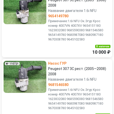
Peugeot 307 3C рест. (2005—2008)
2008
Название двигателя 1.6i NFU
9654149780
Примечание:1.6i NFU Ок.Эгур Крос
номер 4007VN 4007XV 9654151180
1623832080 9685590380 9681546580
9654149780 9680987080 9680987180
9670308780 9645102580
В наличии
10 000 ₽
Насос ГУР
№ 110721
Peugeot 307 3C рест. (2005—2008)
2008
Название двигателя 1.6i NFU
9681546580
Примечание:1.6i NFU Ок.Эгур Крос
номер 4007VN 4007XV 9654151180
1623832080 9685590380 9681546580
9654149780 9680987080 9680987180
9670308780 9645102580