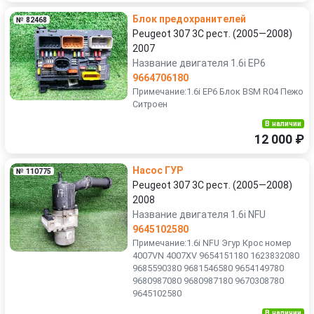
Блок предохранителей
№ 82468
Peugeot 307 3C рест. (2005—2008)
2007
Название двигателя 1.6i EP6
9664706180
Примечание:1.6i EP6 Блок BSM R04 Пежо
Ситроен
В наличии
12 000 ₽
Насос ГУР
№ 110775
Peugeot 307 3C рест. (2005—2008)
2008
Название двигателя 1.6i NFU
9645102580
Примечание:1.6i NFU Эгур Крос номер
4007VN 4007XV 9654151180 1623832080
9685590380 9681546580 9654149780
9680987080 9680987180 9670308780
9645102580
В наличии