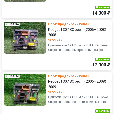
В наличии
14 000 ₽
Блок предохранителей
№ 107216
Peugeot 307 3C рест. (2005—2008)
2008
9659742080
Примечание:1.6HDi Блок BSM L06 Пежо
Ситроен, Сломаны крепления см.фото
В наличии
12 000 ₽
Блок предохранителей
№ 107174
Peugeot 307 3C рест. (2005—2008)
2009
9659742080
Примечание:1.6HDi Блок BSM L06 Пежо
Ситроен, Сломано крепление см.фото
В наличии