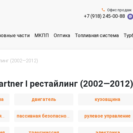
Офис продаж
+7 (918) 245-00-88
зовные части
МКПП
Оптика
Топливная система
Тур
линг (2002—2012)
artner I рестайлинг (2002—2012
иа
двигатель
кузовщина
отопление и вентиляция
пассивная безопасность
рулевое управление
ия
трансмиссия
электрика