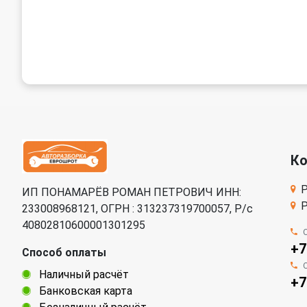
К
Р
ИП ПОНАМАРЁВ РОМАН ПЕТРОВИЧ ИНН:
Р
233008968121, ОГРН : 313237319700057, Р/c
40802810600001301295
+7
Способ оплаты
Наличный расчёт
+7
Банковская карта