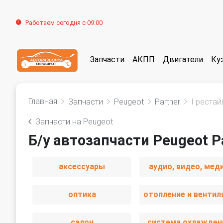
Работаем сегодня с 09:00
Запчасти
АКПП
Двигатели
Ку
Главная
Запчасти
Peugeot
Partner
I рестай
Запчасти на Peugeot
Б/у автозапчасти Peugeot P
аксессуары
аудио, видео, мед
оптика
салон
система охлажден