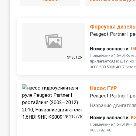
Форсунка дизель
Peugeot Partner I р
Номер запчасти:
0
Примечание:1.6HDI Ком
№ 30126
прилагается,По штучно 1
3008 508 5008 4007 Citroe
Насос ГУР
Peugeot Partner I р
Название двигателя
№ 110776
Номер запчасти:
K
Примечание:1.6HDI 9HF 
9655792180