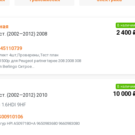
В наличи
ная
2 400 
ест. (2002—2012) 2008
445110739
плект 4шт,Проверены,Тест план
500р для Peugeot partner tepee 208 2008 308
n Berlingo Ситрое...
В наличи
10 000 
ест. (2002—2012) 2010
 1.6HDI 9HF
S00910106
Эгур HPI A5097180+A 9650983680 9660983080