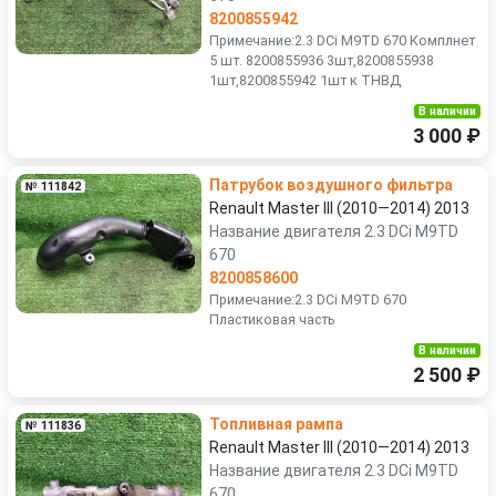
8200855942
Примечание:2.3 DCi M9TD 670 Комплнет
5 шт. 8200855936 3шт,8200855938
1шт,8200855942 1шт к ТНВД
В наличии
3 000 ₽
Патрубок воздушного фильтра
№ 111842
Renault Master III (2010—2014) 2013
Название двигателя 2.3 DCi M9TD
670
8200858600
Примечание:2.3 DCi M9TD 670
Пластиковая часть
В наличии
2 500 ₽
Топливная рампа
№ 111836
Renault Master III (2010—2014) 2013
Название двигателя 2.3 DCi M9TD
670