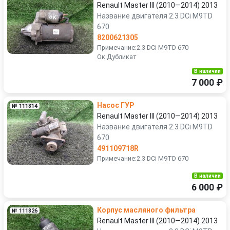
Renault Master III (2010—2014) 2013
Название двигателя 2.3 DCi M9TD
670
8200621305
Примечание:2.3 DCi M9TD 670
Ок.Дубликат
В наличии
7 000 ₽
Насос ГУР
№ 111814
Renault Master III (2010—2014) 2013
Название двигателя 2.3 DCi M9TD
670
491109718R
Примечание:2.3 DCi M9TD 670
В наличии
6 000 ₽
Корпус масляного фильтра
№ 111826
Renault Master III (2010—2014) 2013