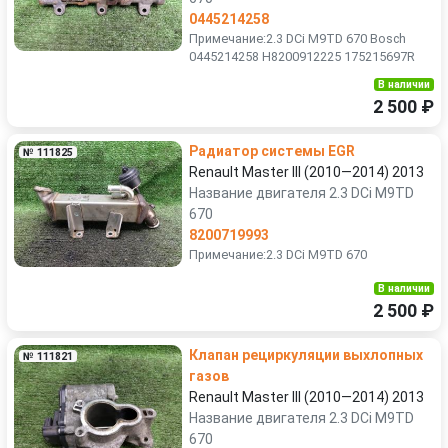
0445214258
Примечание:2.3 DCi M9TD 670 Bosch
0445214258 H8200912225 175215697R
В наличии
2 500 ₽
Радиатор системы EGR
№ 111825
Renault Master III (2010—2014) 2013
Название двигателя 2.3 DCi M9TD
670
8200719993
Примечание:2.3 DCi M9TD 670
В наличии
2 500 ₽
Клапан рециркуляции выхлопных
№ 111821
газов
Renault Master III (2010—2014) 2013
Название двигателя 2.3 DCi M9TD
670