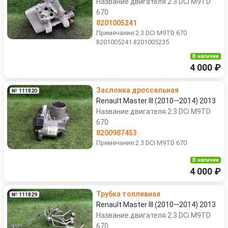
Название двигателя 2.3 DCi M9TD
670
8201005241
Примечание:2.3 DCi M9TD 670
8201005241 8201005235
В наличии
4 000 ₽
Заслонка дроссельная
№ 111820
Renault Master III (2010—2014) 2013
Название двигателя 2.3 DCi M9TD
670
8200987453
Примечание:2.3 DCi M9TD 670
В наличии
4 000 ₽
Трубка топливная
№ 111829
Renault Master III (2010—2014) 2013
Название двигателя 2.3 DCi M9TD
670