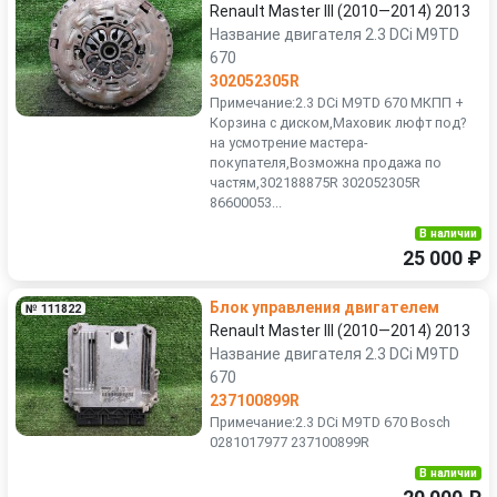
Renault Master III (2010—2014) 2013
Название двигателя 2.3 DCi M9TD
670
302052305R
Примечание:2.3 DCi M9TD 670 МКПП +
Корзина с диском,Маховик люфт под?
на усмотрение мастера-
покупателя,Возможна продажа по
частям,302188875R 302052305R
86600053...
В наличии
25 000 ₽
Блок управления двигателем
№ 111822
Renault Master III (2010—2014) 2013
Название двигателя 2.3 DCi M9TD
670
237100899R
Примечание:2.3 DCi M9TD 670 Bosch
0281017977 237100899R
В наличии