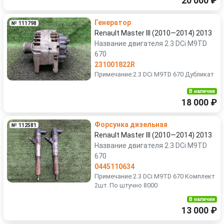
20 000 ₽
Генератор
№ 111798
Renault Master III (2010—2014) 2013
Название двигателя 2.3 DCi M9TD
670
231001822R
Примечание:2.3 DCi M9TD 670 Дубликат
В наличии
18 000 ₽
Форсунка дизельная
№ 112581
Renault Master III (2010—2014) 2013
Название двигателя 2.3 DCi M9TD
670
0445110634
Примечание:2.3 DCi M9TD 670 Комплект
2шт. По штучно 8000
В наличии
13 000 ₽