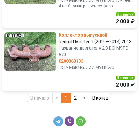
Примечание:2.3 DCi M9TD 670 Комплект
4шт. Сломан разьем см.фото
В наличии
2 000 ₽
Коллектор выпускной
№ 111824
Renault Master III (2010—2014) 2013
Название двигателя 2.3 DCi M9TD
670
8200868133
Примечание:2.3 DCi M9TD 670
В наличии
2 000 ₽
В начало
«
1
2
»
В конец