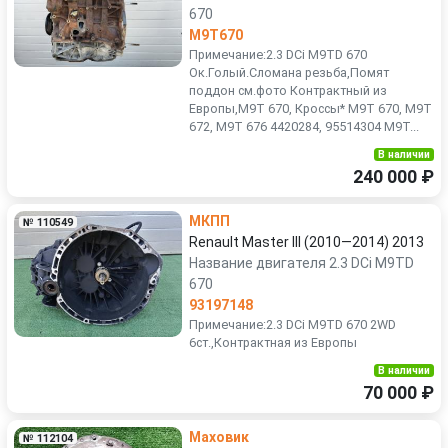
670
M9T670
Примечание:2.3 DCi M9TD 670
Ок.Голый.Сломана резьба,Помят
поддон см.фото Контрактный из
Европы,M9T 670, Кроссы* М9Т 670, М9T
672, M9Т 676 4420284, 95514304 M9T...
В наличии
240 000 ₽
МКПП
№ 110549
Renault Master III (2010—2014) 2013
Название двигателя 2.3 DCi M9TD
670
93197148
Примечание:2.3 DCi M9TD 670 2WD
6ст.,Контрактная из Европы
В наличии
70 000 ₽
Маховик
№ 112104