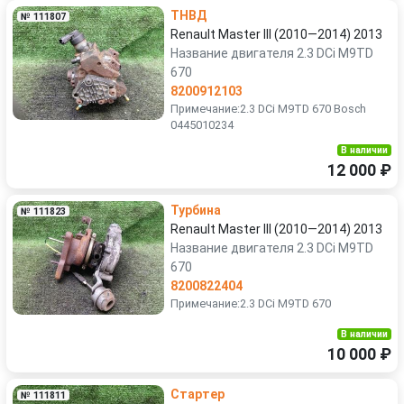
ТНВД
№ 111807
Renault Master III (2010—2014) 2013
Название двигателя 2.3 DCi M9TD
670
8200912103
Примечание:2.3 DCi M9TD 670 Bosch
0445010234
В наличии
12 000 ₽
Турбина
№ 111823
Renault Master III (2010—2014) 2013
Название двигателя 2.3 DCi M9TD
670
8200822404
Примечание:2.3 DCi M9TD 670
В наличии
10 000 ₽
Стартер
№ 111811