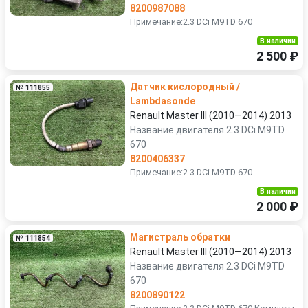
8200987088
Примечание:2.3 DCi M9TD 670
В наличии
2 500 ₽
Датчик кислородный /
№ 111855
Lambdasonde
Renault Master III (2010—2014) 2013
Название двигателя 2.3 DCi M9TD
670
8200406337
Примечание:2.3 DCi M9TD 670
В наличии
2 000 ₽
Магистраль обратки
№ 111854
Renault Master III (2010—2014) 2013
Название двигателя 2.3 DCi M9TD
670
8200890122