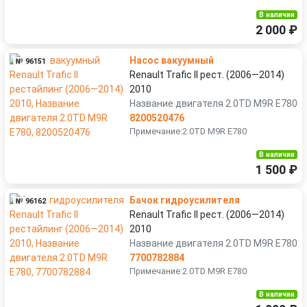
В наличии
2 000 ₽
Насос вакуумный
№ 96151
Renault Trafic II рест. (2006—2014)
2010
Название двигателя 2.0TD M9R E780
8200520476
Примечание:2.0TD M9R E780
В наличии
1 500 ₽
Бачок гидроусилителя
№ 96162
Renault Trafic II рест. (2006—2014)
2010
Название двигателя 2.0TD M9R E780
7700782884
Примечание:2.0TD M9R E780
В наличии