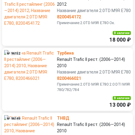
2012
Название двигателя 2.0TD M9R E780
8200454172
Примечание:2.0TD M9R E780 Ок.
В наличии
18 000 ₽
Турбина
№ 96152
Renault Trafic II рест. (2006—2014)
2010
Название двигателя 2.0TD M9R E780
8200466021
Примечание:2.0TD M9R E780 2.0 DTI M9R
780/782/784
В наличии
13 000 ₽
ТНВД
№ 96149
Renault Trafic II рест. (2006—2014)
2010