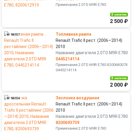
Примечание:2.0TD M9R E780
В наличии
2 500 ₽
Топливная рампа
№ 96157
Renault Trafic II рест. (2006—2014)
2010
Название двигателя 2.0TD M9R E780
0445214114
Примечание:2.0TD M9R E780 8200680078
0445214114
В наличии
2 000 ₽
Заслонка воздушная
№ 96154
Renault Trafic II рест. (2006—2014)
2010
Название двигателя 2.0TD M9R E780
8200693739
Примечание:2.0TD M9R E780