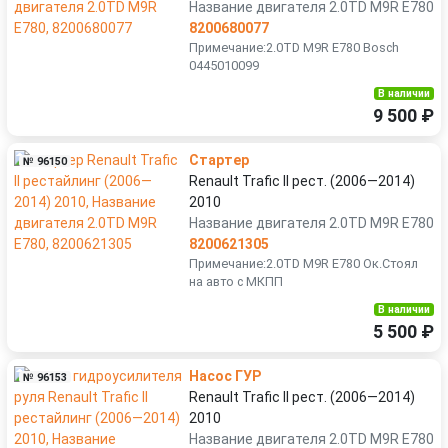
Название двигателя 2.0TD M9R E780
8200680077
Примечание:2.0TD M9R E780 Bosch
0445010099
В наличии
9 500 ₽
Стартер
№ 96150
Renault Trafic II рест. (2006—2014)
2010
Название двигателя 2.0TD M9R E780
8200621305
Примечание:2.0TD M9R E780 Ок.Стоял
на авто с МКПП
В наличии
5 500 ₽
Насос ГУР
№ 96153
Renault Trafic II рест. (2006—2014)
2010
Название двигателя 2.0TD M9R E780