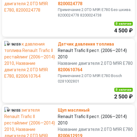
8200024778
Примечание:2.0TD M9R E780 Без шкива.
8200024778 8200024738
В наличии
4 500 ₽
Датчик давления топлива
№ 96159
Renault Trafic II рест. (2006—2014)
2010
Название двигателя 2.0TD M9R E780
8200610764
Примечание:2.0TD M9R E780 Bosch
0281002801
В наличии
2 500 ₽
Щуп масляный
№ 96155
Renault Trafic II рест. (2006—2014)
2010
Название двигателя 2.0TD M9R E780
8200612919