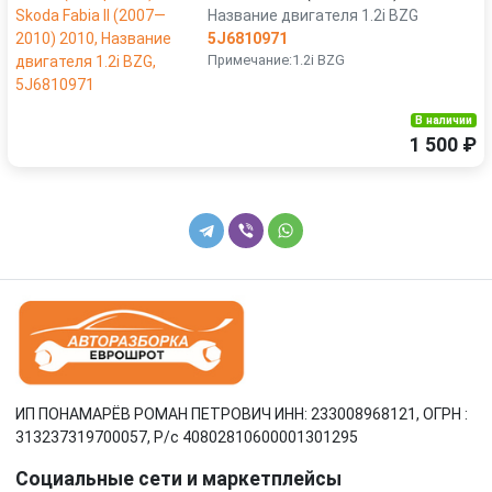
Название двигателя 1.2i BZG
5J6810971
Примечание:1.2i BZG
В наличии
1 500 ₽
ИП ПОНАМАРЁВ РОМАН ПЕТРОВИЧ ИНН: 233008968121, ОГРН :
313237319700057, Р/c 40802810600001301295
Социальные сети и маркетплейсы